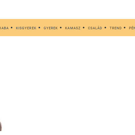
BABA
KISGYEREK
GYEREK
KAMASZ
CSALÁD
TREND
PÉ