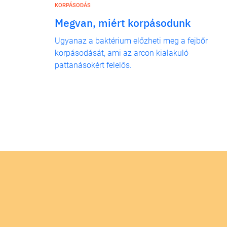
KORPÁSODÁS
Megvan, miért korpásodunk
Ugyanaz a baktérium előzheti meg a fejbőr
korpásodását, ami az arcon kialakuló
pattanásokért felelős.