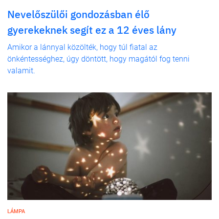
Nevelőszülői gondozásban élő
gyerekeknek segít ez a 12 éves lány
Amikor a lánnyal közölték, hogy túl fiatal az
önkéntességhez, úgy döntött, hogy magától fog tenni
valamit.
LÁMPA