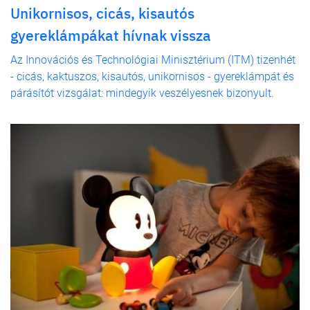
Unikornisos, cicás, kisautós
gyereklámpákat hívnak vissza
Az Innovációs és Technológiai Minisztérium (ITM) tizenhét
- cicás, kaktuszos, kisautós, unikornisos - gyereklámpát és
párásítót vizsgálat: mindegyik veszélyesnek bizonyult.