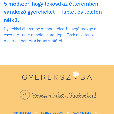
5 módszer, hogy lekösd az étteremben
várakozó gyerekeket – Tablet és telefon
nélkül
Gyerekkel étterembe menni - főleg, ha izgő-mozgó a
csemete - nem mindig sétagalopp. Ezek az ötletek
megmenthetnek a katasztrófától.
Kövess minket a Facebookon!
IMPRESSZUM
SZERZŐI JOGOK
ADATKEZELÉS