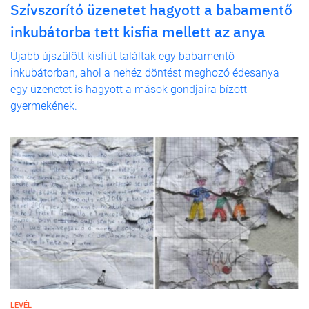
Szívszorító üzenetet hagyott a babamentő
inkubátorba tett kisfia mellett az anya
Újabb újszülött kisfiút találtak egy babamentő
inkubátorban, ahol a nehéz döntést meghozó édesanya
egy üzenetet is hagyott a mások gondjaira bízott
gyermekének.
LEVÉL