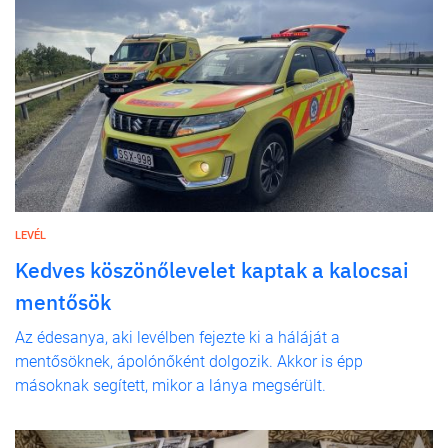
LEVÉL
Kedves köszönőlevelet kaptak a kalocsai
mentősök
Az édesanya, aki levélben fejezte ki a háláját a
mentősöknek, ápolónőként dolgozik. Akkor is épp
másoknak segített, mikor a lánya megsérült.