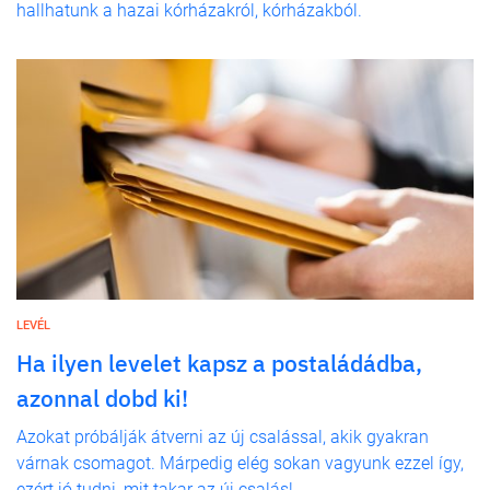
hallhatunk a hazai kórházakról, kórházakból.
LEVÉL
Ha ilyen levelet kapsz a postaládádba,
azonnal dobd ki!
Azokat próbálják átverni az új csalással, akik gyakran
várnak csomagot. Márpedig elég sokan vagyunk ezzel így,
ezért jó tudni, mit takar az új csalás!