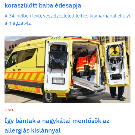
koraszülött baba édesapja
A 34. hétben lévő, veszélyeztetett terhes kismamánál elfolyt
a magzatvíz.
LEVÉL
Így bántak a nagykátai mentősök az
allergiás kislánnyal