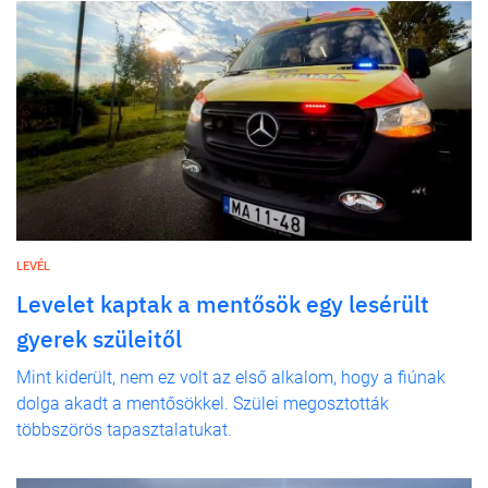
LEVÉL
Levelet kaptak a mentősök egy lesérült
gyerek szüleitől
Mint kiderült, nem ez volt az első alkalom, hogy a fiúnak
dolga akadt a mentősökkel. Szülei megosztották
többszörös tapasztalatukat.