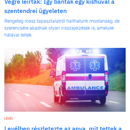
Végre leírták: Így bántak egy kisfiúval a
szentendrei ügyeleten
Rengeteg rossz tapasztalatról hallhatunk mostanság, de
szerencsére akadnak olyan visszajelzések is, amelyek
hálával teltek.
LEVÉL
Levélben részletezte az anya, mit tettek a