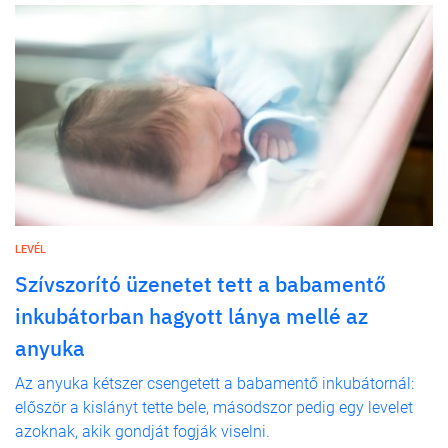
LEVÉL
Szívszorító üzenetet tett a babamentő
inkubátorban hagyott lánya mellé az
anyuka
Az anyuka kétszer csengetett a babamentő inkubátornál:
először a kislányt tette bele, másodszor pedig egy levelet
azoknak, akik gondját fogják viselni.