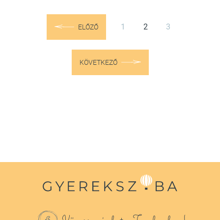
1
2
3
ELŐZŐ
KÖVETKEZŐ