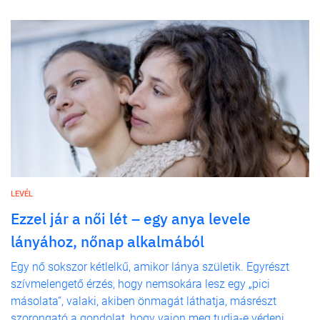
LEVÉL
Ezzel jár a női lét – egy anya levele
lányához, nőnap alkalmából
Egy nő sokszor kétlelkű, amikor lánya születik. Egyrészt
szívmelengető érzés, hogy nemsokára lesz egy „pici
másolata“, valaki, akiben önmagát láthatja, másrészt
szorongató a gondolat, hogy vajon meg tudja-e védeni