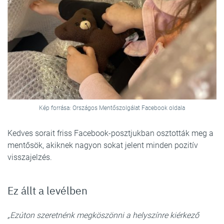
Kép forrása: Országos Mentőszolgálat Facebook oldala
Kedves sorait friss Facebook-posztjukban osztották meg a
mentősök, akiknek nagyon sokat jelent minden pozitív
visszajelzés.
Ez állt a levélben
„Ezúton szeretnénk megköszönni a helyszínre kiérkező