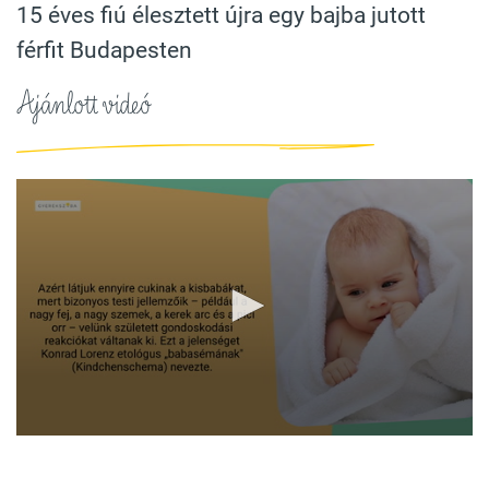
15 éves fiú élesztett újra egy bajba jutott
férfit Budapesten
Ajánlott videó
0
seconds
of