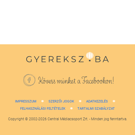
1
minute,
38
seconds
Kövess minket a Facebookon!
IMPRESSZUM
SZERZŐI JOGOK
ADATKEZELÉS
FELHASZNÁLÁSI FELTÉTELEK
TARTALMI SZABÁLYZAT
Copyright © 2002-2026 Central Médiacsoport Zrt. - Minden jog fenntartva.