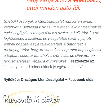
nagy sárga autó a legerősebb,
attól minden autó fél.
Szívből köszönjük a Mentőszolgálat munkatársainak,
valamint a Bethesda kórház ügyeletben lévő orvosainak és
egészségügyi személyzetének a szakszerű ellátást, […] de
legfőképpen a szállítás és vizsgálatok során nyújtott
emberi hozzáállást, a tájékoztatást, a bátorítást, a
megnyugtatást, hogy itt vannak és nap mint nap segítenek
a bajban, sokszor túlterhelve, erőn felül, de elhivatottan,
lelkiismeretesen végzik a munkájukat”
– részletezte az
édesanya, majd mindenkinek jó egészséget kívánt.
Nyitókép: Országos Mentőszolgálat – Facebook oldal
Kapcsolódó cikkek