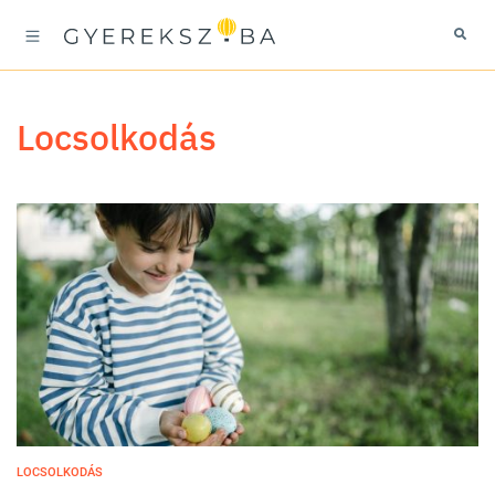
locsolkodás
LOCSOLKODÁS