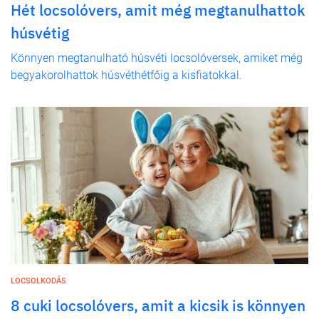
Hét locsolóvers, amit még megtanulhattok
húsvétig
Könnyen megtanulható húsvéti locsolóversek, amiket még
begyakorolhattok húsvéthétfőig a kisfiatokkal.
LOCSOLKODÁS
8 cuki locsolóvers, amit a kicsik is könnyen