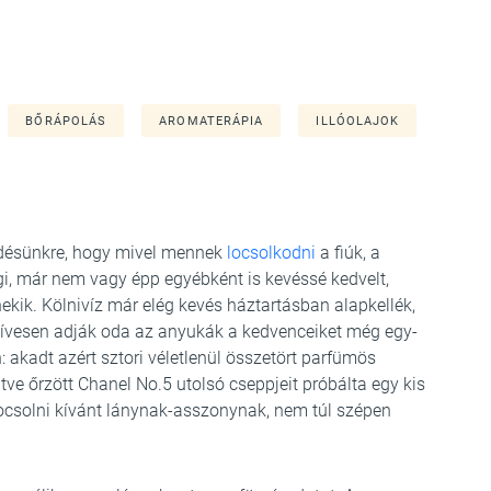
BŐRÁPOLÁS
AROMATERÁPIA
ILLÓOLAJOK
érdésünkre, hogy mivel mennek
locsolkodni
a fiúk, a
gi, már nem vagy épp egyébként is kevéssé kedvelt,
kik. Kölnivíz már elég kevés háztartásban alapkellék,
zívesen adják oda az anyukák a kedvenceiket még egy-
 akadt azért sztori véletlenül összetört parfümös
ltve őrzött Chanel No.5 utolsó cseppjeit próbálta egy kis
locsolni kívánt lánynak-asszonynak, nem túl szépen