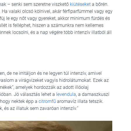
nak – senki sem szeretne viszkető
kiütéseket
a bőrén.
 Ha valaki olcsó kölnivel, akár férfiparfümmel vagy egy
j le egy nőt vagy gyereket, akkor minimum fürdés és
ullét is felléphet, hiszen a számunkra nem kellemes
önnek locsolni, és a nap végére több intenzív illatból áll
n, de ne irritáljon és ne legyen túl intenzív, amivel
aslom a virágvizeket vagyis hidrolátumokat. Ezek az
mékek”, amelyek hordozzák az adott illóolaj
ióban. Jó választás lehet a
levendula
, a damaszkuszi
, hogy nektek épp a
citromfű
aromavíz illata tetszik.
ak, és az illatuk sem zavaróan intenzív.”