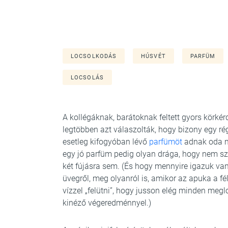
LOCSOLKODÁS
HÚSVÉT
PARFÜM
LOCSOLÁS
A kollégáknak, barátoknak feltett gyors körk
legtöbben azt válaszolták, hogy bizony egy ré
esetleg kifogyóban lévő
parfümöt
adnak oda ne
egy jó parfüm pedig olyan drága, hogy nem s
két fújásra sem. (És hogy mennyire igazuk van:
üvegről, meg olyanról is, amikor az apuka a fé
vízzel „felütni”, hogy jusson elég minden meg
kinéző végeredménnyel.)