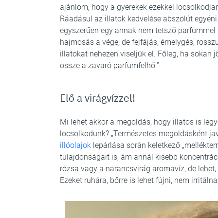
ajánlom, hogy a gyerekek ezekkel locsolkodja
Ráadásul az illatok kedvelése abszolút egyéni.
egyszerűen egy annak nem tetsző parfümmel fú
hajmosás a vége, de fejfájás, émelygés, rossz
illatokat nehezen viseljük el. Főleg, ha sokan j
össze a zavaró parfümfelhő.”
Elő a virágvízzel!
Mi lehet akkor a megoldás, hogy illatos is legye
locsolkodunk? „Természetes megoldásként jav
illóolajok
lepárlása során keletkező „mellékter
tulajdonságait is, ám annál kisebb koncentrác
rózsa vagy a narancsvirág aromavíz, de lehet
Ezeket ruhára, bőrre is lehet fújni, nem irritáln