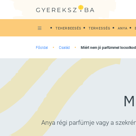
TEHERBEESÉS
TERHESSÉG
ANYA
Főoldal
Család
Miért nem jó parfümmel locsolkod
M
Anya régi parfümje vagy a szekrén