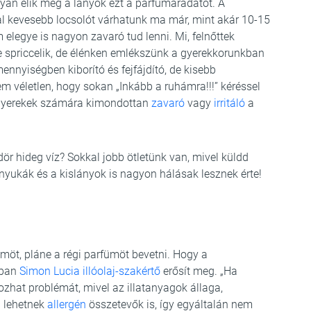
yan élik meg a lányok ezt a parfümáradatot. A
al kevesebb locsolót várhatunk ma már, mint akár 10-15
üm elegye is nagyon zavaró tud lenni. Mi, felnőttek
e spriccelik, de élénken emlékszünk a gyerekkorunkban
ennyiségben kiborító és fejfájdító, de kisebb
véletlen, hogy sokan „Inkább a ruhámra!!!” kéréssel
i gyerekek számára kimondottan
zavaró
vagy
irritáló
a
r hideg víz? Sokkal jobb ötletünk van, mivel küldd
nyukák és a kislányok is nagyon hálásak lesznek érte!
ümöt, pláne a régi parfümöt bevetni. Hogy a
bban
Simon Lucia illóolaj-szakértő
erősít meg. „Ha
kozhat problémát, mivel az illatanyagok állaga,
n lehetnek
allergén
összetevők is, így egyáltalán nem