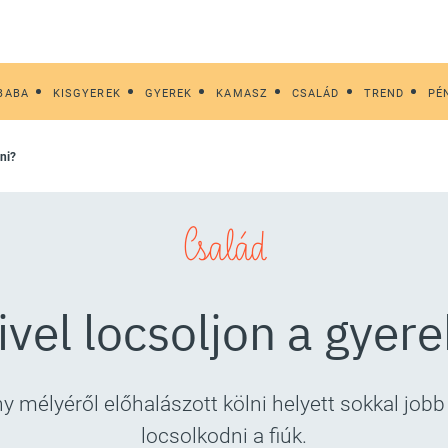
BABA
KISGYEREK
GYEREK
KAMASZ
CSALÁD
TREND
PÉ
ni?
Család
ivel locsoljon a gyere
y mélyéről előhalászott kölni helyett sokkal jobb
locsolkodni a fiúk.