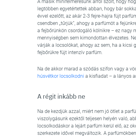
A másik minifelmérésünk arról szólt, hogy hog
legtöbben egyetértettek abban, hogy bár sokk
évvel ezelőtt, az akár 2-3 fejre-hajra fújt parf
csendben „tűrjük”, ahogy a parfümöt a fejünkr
a fejbőrünkön csordogáló kölnikre – ez nagy m
mennyiségben sem kimondottan élvezetes. Nem 
várják a locsolókat, ahogy az sem, ha a kics
fejbőrükre fújt intenzív parfüm.
Na de akkor marad a szódás szifon vagy a vödö
húsvétkor
locsolkodni
a kisfiadat – a lányos a
A régit inkább ne
Na de kezdjük azzal, miért nem jó ötlet a parf
viszolygásunk ezektől teljesen helyén való, a
locsolkodáskor a lejárt parfüm kerül elő, az o
szerkezete idővel megváltozik. A parfümökbe