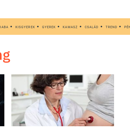
BABA
KISGYEREK
GYEREK
KAMASZ
CSALÁD
TREND
PÉ
ng