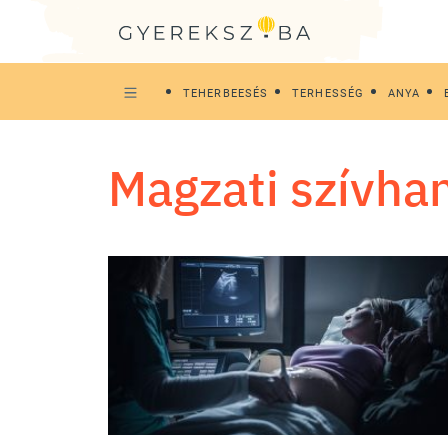
TEHERBEESÉS
TERHESSÉG
ANYA
magzati szívha