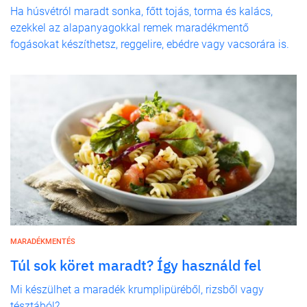
Ha húsvétról maradt sonka, főtt tojás, torma és kalács,
ezekkel az alapanyagokkal remek maradékmentő
fogásokat készíthetsz, reggelire, ebédre vagy vacsorára is.
MARADÉKMENTÉS
Túl sok köret maradt? Így használd fel
Mi készülhet a maradék krumplipüréből, rizsből vagy
tésztából?