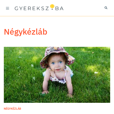
négykézláb
NÉGYKÉZLÁB