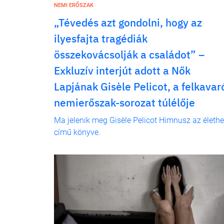
NEMI ERŐSZAK
„Tévedés azt gondolni, hogy az
ilyesfajta tragédiák
összekovácsolják a családot” –
Exkluzív interjút adott a Nők
Lapjának Gisèle Pelicot, a felkavar
nemierőszak-sorozat túlélője
Ma jelenik meg Gisèle Pelicot Himnusz az életh
című könyve.