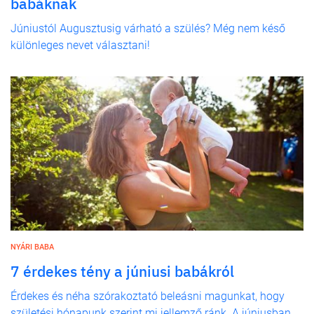
babáknak
Júniustól Augusztusig várható a szülés? Még nem késő
különleges nevet választani!
NYÁRI BABA
7 érdekes tény a júniusi babákról
Érdekes és néha szórakoztató beleásni magunkat, hogy
születési hónapunk szerint mi jellemző ránk. A júniusban