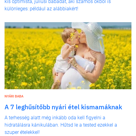
kis optimista, júliusi babádat, aki számos okból is
különleges: például az alábbiakért!
NYÁRI BABA
A 7 leghűsítőbb nyári étel kismamáknak
A terhesség alatt még inkább oda kell figyelni a
hidratálásra kánikulában. Hűtsd le a tested ezekkel a
szuper ételekkel!