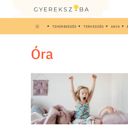
TEHERBEESÉS
TERHESSÉG
ANYA
óra