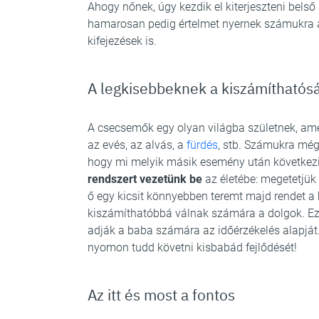
Ahogy nőnek, úgy kezdik el kiterjeszteni belső 
hamarosan pedig értelmet nyernek számukra a 
kifejezések is.
A legkisebbeknek a kiszámíthatósá
A csecsemők egy olyan világba születnek, am
az evés, az alvás, a
fürdés
, stb. Számukra még
hogy mi melyik másik esemény után következik
rendszert vezetünk be
az életébe: megetetjük 
ő egy kicsit könnyebben teremt majd rendet a 
kiszámíthatóbbá válnak számára a dolgok. Ez
adják a baba számára az időérzékelés alapjá
nyomon tudd követni kisbabád fejlődését!
Az itt és most a fontos