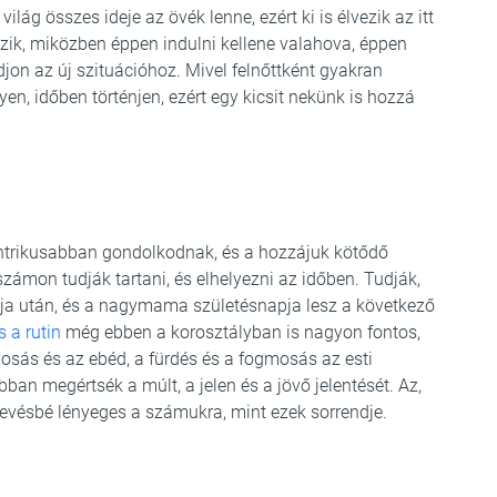
lág összes ideje az övék lenne, ezért ki is élvezik az itt
szik, miközben éppen indulni kellene valahova, éppen
djon az új szituációhoz. Mivel felnőttként gyakran
yen, időben történjen, ezért egy kicsit nekünk is hozzá
entrikusabban gondolkodnak, és a hozzájuk kötődő
ámon tudják tartani, és elhelyezni az időben. Tudják,
pja után, és a nagymama születésnapja lesz a következő
 a rutin
még ebben a korosztályban is nagyon fontos,
osás és az ebéd, a fürdés és a fogmosás az esti
ban megértsék a múlt, a jelen és a jövő jelentését. Az,
kevésbé lényeges a számukra, mint ezek sorrendje.