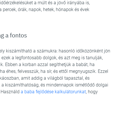
időérzékelésüket a múlt és a jövő irányába is,
percek, órák, napok, hetek, hónapok és évek
g a fontos
ely kiszámítható a számukra: hasonló időközönként jön
 ezek a legfontosabb dolgok, és azt meg is tanulják,
. Ebben a korban azzal segíthetjük a babát, ha
ha éhes, felvesszük, ha sír, és ettől megnyugszik. Ezzel
káoszban, amit addig a világból tapasztal, és
 a kiszámíthatóság, és mindennapok ismétlődő dolgai
t.Használd
a baba fejlődése kalkulátorunkat
, hogy