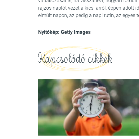
váltakozását is, ha visszanézi, hogyan fordult
rajzos naplót vezet a kicsi arról, éppen adott 
elmúlt napon, az pedig a napi rutin, az egyes
Nyitókép: Getty Images
Kapcsolódó cikkek