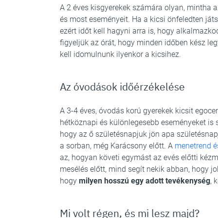
A 2 éves kisgyerekek számára olyan, mintha a vi
és most eseményeit. Ha a kicsi önfeledten ját
ezért időt kell hagyni arra is, hogy alkalmazko
figyeljük az órát, hogy minden időben kész leg
kell idomulnunk ilyenkor a kicsihez.
Az óvodások időérzékelése
A 3-4 éves, óvodás korú gyerekek kicsit egoc
hétköznapi és különlegesebb eseményeket is sz
hogy az ő születésnapjuk jön apa születésna
a sorban, még Karácsony előtt. A
menetrend és
az, hogyan követi egymást az evés előtti kézm
mesélés előtt, mind segít nekik abban, hogy job
hogy
milyen hosszú egy adott tevékenység
, 
Mi volt régen, és mi lesz majd?