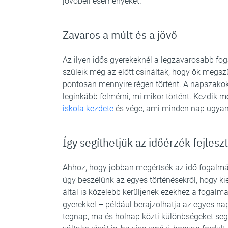
jövőbeli eseményeket.
Zavaros a múlt és a jövő
Az ilyen idős gyerekeknél a legzavarosabb fog
szüleik még az előtt csináltak, hogy ők megszül
pontosan mennyire régen történt. A napszako
leginkább felmérni, mi mikor történt. Kezdik 
iskola kezdete
és vége, ami minden nap ugyan
Így segíthetjük az időérzék fejlesz
Ahhoz, hogy jobban megértsék az idő fogalmát
úgy beszélünk az egyes történésekről, hogy kie
által is közelebb kerüljenek ezekhez a fogal
gyerekkel – például berajzolhatja az egyes na
tegnap, ma és holnap közti különbségeket se