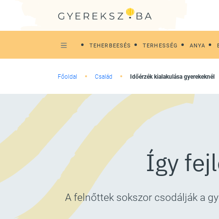
TEHERBEESÉS
TERHESSÉG
ANYA
Főoldal
Család
Időérzék kialakulása gyerekeknél
Így fej
A felnőttek sokszor csodálják a g