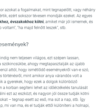
kor azokat a fogalmakat, mint tegnapelőtt, vagy néhány
értik, ezért sokszor tévesen mondják ezeket. Az egyes
hez, évszakokhoz kötni
, amiket már jól ismernek, és
oltam”, “ha majd felnőtt leszek”, stb.
s események?
dig nem teljesen világos, ezt szépen lassan,
 szókincsükbe, ahogy megtapasztalják az újabb
enül attól, hogy ismétlődő eseményekről van-e szó,
s történésről, mint amikor anya várandós volt a
ik a gyerekek, hogy ezek a dolgok különböző
 a korban segíteni lehet az időérzékelés tanulását
álni ezt az eszközt, és nagyon jól össze tudják kötni
kat – tegnap esett az eső, ma süt a nap, stb. Így
, mi van ma, és el tudják ettől különíteni a holnapi,