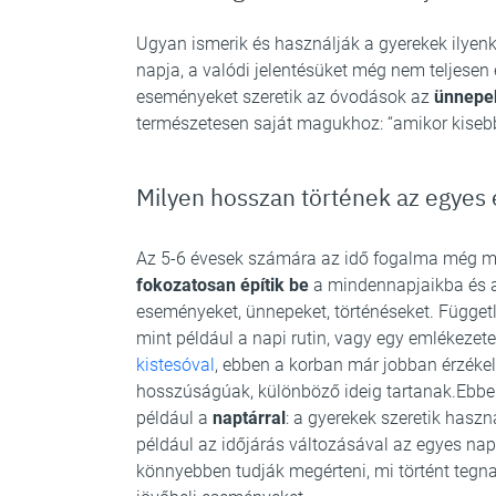
Ugyan ismerik és használják a gyerekek ilyen
napja, a valódi jelentésüket még nem teljesen 
eseményeket szeretik az óvodások az
ünnepek
természetesen saját magukhoz: “amikor kisebb v
Milyen hosszan történek az egye
Az 5-6 évesek számára az idő fogalma még min
fokozatosan építik be
a mindennapjaikba és a
eseményeket, ünnepeket, történéseket. Függetl
mint például a napi rutin, vagy egy emlékezete
kistesóval
, ebben a korban már jobban érzékel
hosszúságúak, különböző ideig tartanak.Ebben
például a
naptárral
: a gyerekek szeretik haszn
például az időjárás változásával az egyes napo
könnyebben tudják megérteni, mi történt tegnap