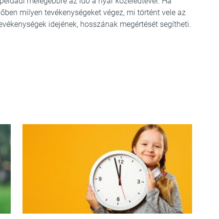
 például melegebbre az idő a nyár közeledtével. Ha
időben milyen tevékenységeket végez, mi történt vele az
 tevékenységek idejének, hosszának megértését segítheti.