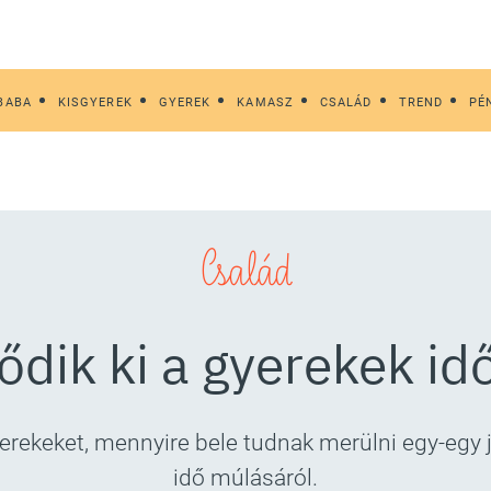
BABA
KISGYEREK
GYEREK
KAMASZ
CSALÁD
TREND
PÉ
Család
lődik ki a gyerekek i
yerekeket, mennyire bele tudnak merülni egy-egy 
idő múlásáról.