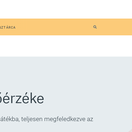
NZTÁRCA
dőérzéke
játékba, teljesen megfeledkezve az