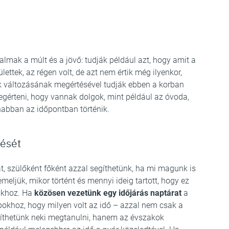
almak a múlt és a jövő: tudják például azt, hogy amit a
ettek, az régen volt, de azt nem értik még ilyenkor,
k változásának megértésével tudják ebben a korban
megérteni, hogy vannak dolgok, mint például az óvoda,
abban az időpontban történik.
tését
, szülőként főként azzal segíthetünk, ha mi magunk is
meljük, mikor történt és mennyi ideig tartott, hogy ez
makhoz. Ha
közösen vezetünk egy időjárás naptárat
a
pokhoz, hogy milyen volt az idő – azzal nem csak a
gíthetünk neki megtanulni, hanem az évszakok