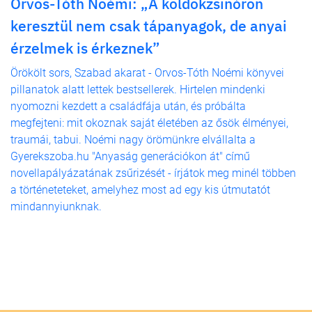
Orvos-Tóth Noémi: „A köldökzsinóron
keresztül nem csak tápanyagok, de anyai
érzelmek is érkeznek”
Örökölt sors, Szabad akarat - Orvos-Tóth Noémi könyvei
pillanatok alatt lettek bestsellerek. Hirtelen mindenki
nyomozni kezdett a családfája után, és próbálta
megfejteni: mit okoznak saját életében az ősök élményei,
traumái, tabui. Noémi nagy örömünkre elvállalta a
Gyerekszoba.hu "Anyaság generációkon át" című
novellapályázatának zsűrizését - írjátok meg minél többen
a történeteteket, amelyhez most ad egy kis útmutatót
mindannyiunknak.