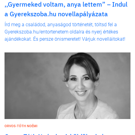
,,Gyermeked voltam, anya lettem” – Indul
a Gyerekszoba.hu novellapályázata
Írd meg a családod, anyaságod történetét, töltsd fel a
Gyerekszoba.hu/entortenetem oldalra és nyerj értékes
ajándékokat. És persze önismeretet! Várjuk novelláitokat!
ORVOS-TÓTH NOÉMI