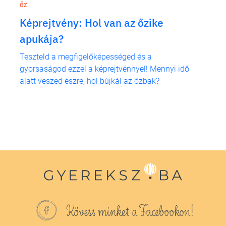
ŐZ
Képrejtvény: Hol van az őzike
apukája?
Teszteld a megfigelőképességed és a
gyorsaságod ezzel a képrejtvénnyel! Mennyi idő
alatt veszed észre, hol bújkál az őzbak?
Kövess minket a Facebookon!