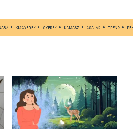
BABA
KISGYEREK
GYEREK
KAMASZ
CSALÁD
TREND
PÉ