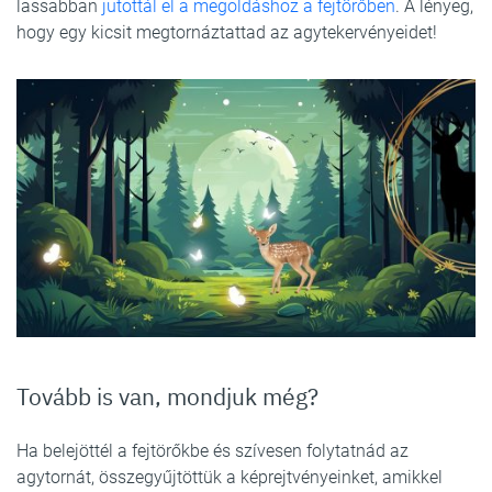
lassabban
jutottál el a megoldáshoz a fejtörőben
. A lényeg,
hogy egy kicsit megtornáztattad az agytekervényeidet!
Tovább is van, mondjuk még?
Ha belejöttél a fejtörőkbe és szívesen folytatnád az
agytornát, összegyűjtöttük a képrejtvényeinket, amikkel