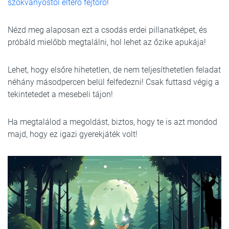
szokványostól eltérő fejtörő
!
Nézd meg alaposan ezt a csodás erdei pillanatképet, és
próbáld mielőbb megtalálni, hol lehet az őzike apukája!
Lehet, hogy elsőre hihetetlen, de nem teljesíthetetlen feladat
néhány másodpercen belül felfedezni! Csak futtasd végig a
tekintetedet a mesebeli tájon!
Ha megtalálod a megoldást, biztos, hogy te is azt mondod
majd, hogy ez igazi gyerekjáték volt!