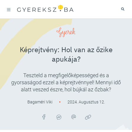
Gyerek
Képrejtvény: Hol van az őzike
apukája?
Teszteld a megfigelőképességed és a
gyorsaságod ezzel a képrejtvénnyel! Mennyi idő
alatt veszed észre, hol bújkál az őzbak?
Bagaméri Viki
2024. Augusztus 12.