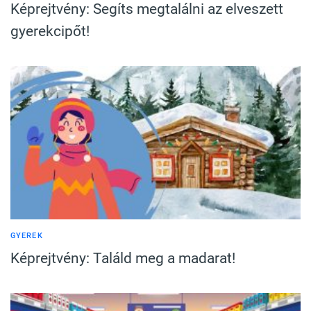
Képrejtvény: Segíts megtalálni az elveszett
gyerekcipőt!
GYEREK
Képrejtvény: Találd meg a madarat!