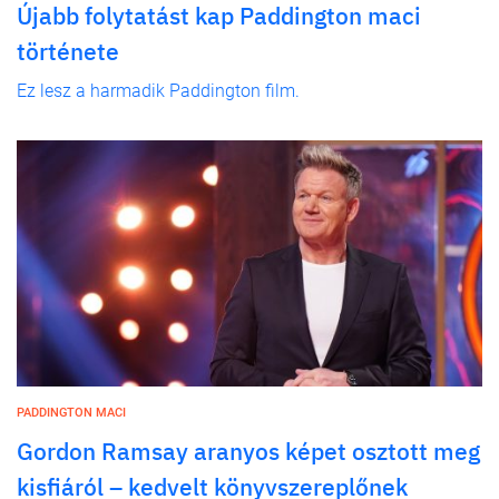
Újabb folytatást kap Paddington maci
története
Ez lesz a harmadik Paddington film.
PADDINGTON MACI
Gordon Ramsay aranyos képet osztott meg
kisfiáról – kedvelt könyvszereplőnek