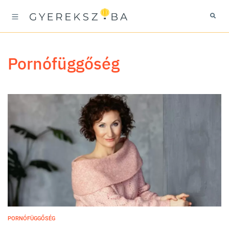
pornófüggőség
PORNÓFÜGGŐSÉG