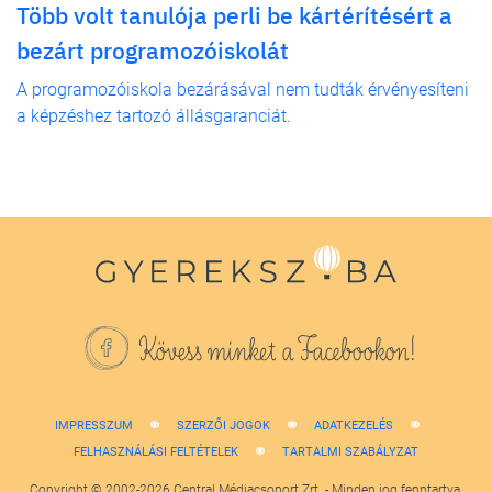
Több volt tanulója perli be kártérítésért a
bezárt programozóiskolát
A programozóiskola bezárásával nem tudták érvényesíteni
a képzéshez tartozó állásgaranciát.
Kövess minket a Facebookon!
IMPRESSZUM
SZERZŐI JOGOK
ADATKEZELÉS
FELHASZNÁLÁSI FELTÉTELEK
TARTALMI SZABÁLYZAT
Copyright © 2002-2026 Central Médiacsoport Zrt. - Minden jog fenntartva.