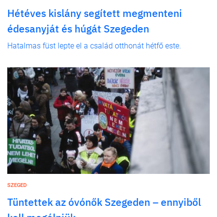
Hétéves kislány segített megmenteni
édesanyját és húgát Szegeden
Hatalmas füst lepte el a család otthonát hétfő este.
SZEGED
Tüntettek az óvónők Szegeden – ennyiből