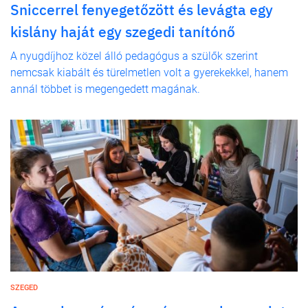
Sniccerrel fenyegetőzött és levágta egy
kislány haját egy szegedi tanítónő
A nyugdíjhoz közel álló pedagógus a szülők szerint
nemcsak kiabált és türelmetlen volt a gyerekekkel, hanem
annál többet is megengedett magának.
SZEGED