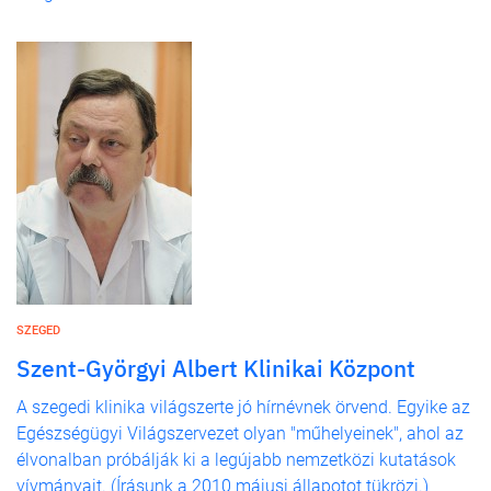
SZEGED
Szent-Györgyi Albert Klinikai Központ
A szegedi klinika világszerte jó hírnévnek örvend. Egyike az
Egészségügyi Világszervezet olyan "műhelyeinek", ahol az
élvonalban próbálják ki a legújabb nemzetközi kutatások
vívmányait. (Írásunk a 2010 májusi állapotot tükrözi.)