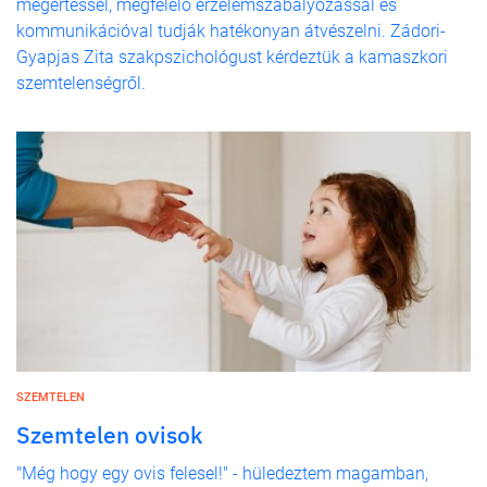
megértéssel, megfelelő érzelemszabályozással és
kommunikációval tudják hatékonyan átvészelni. Zádori-
Gyapjas Zita szakpszichológust kérdeztük a kamaszkori
szemtelenségről.
SZEMTELEN
Szemtelen ovisok
"Még hogy egy ovis felesel!" - hüledeztem magamban,