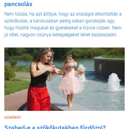
pancsolás
Nem túlzás, ha azt állítjuk, hogy az országot elborították a
szökőkutak, a kánikulában pedig sokan gondolják úgy,
hogy hűsítik magukat és gyerekeiket a hűvös vízben. Nem
jó ötlet, nagyon csúnya betegségeket lehet összeszedni.
SZÖKŐKÚT
Szabad-e a szökőkutakban fürdőzni?