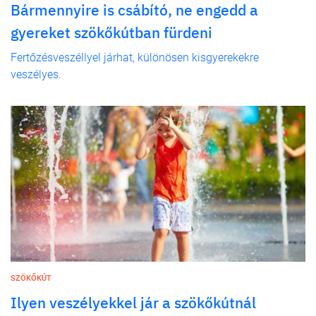
Bármennyire is csábító, ne engedd a
gyereket szökőkútban fürdeni
Fertőzésveszéllyel járhat, különösen kisgyerekekre
veszélyes.
SZÖKŐKÚT
Ilyen veszélyekkel jár a szökőkútnál