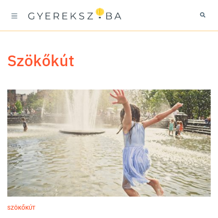
szökőkút
SZÖKŐKÚT