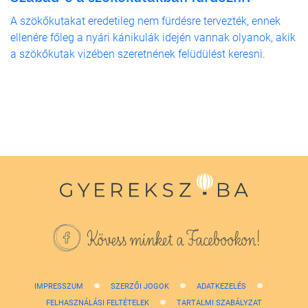
A szökőkutakat eredetileg nem fürdésre tervezték, ennek
ellenére főleg a nyári kánikulák idején vannak olyanok, akik
a szökőkutak vizében szeretnének felüdülést keresni.
Kövess minket a Facebookon!
IMPRESSZUM
SZERZŐI JOGOK
ADATKEZELÉS
FELHASZNÁLÁSI FELTÉTELEK
TARTALMI SZABÁLYZAT