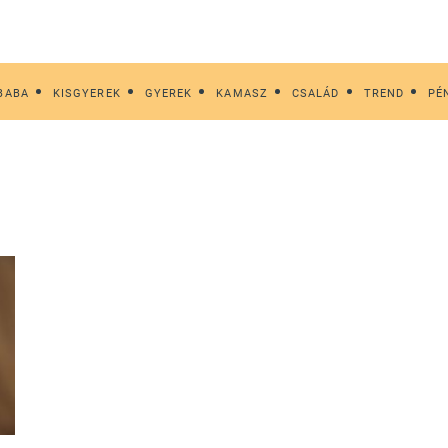
BABA
KISGYEREK
GYEREK
KAMASZ
CSALÁD
TREND
PÉ