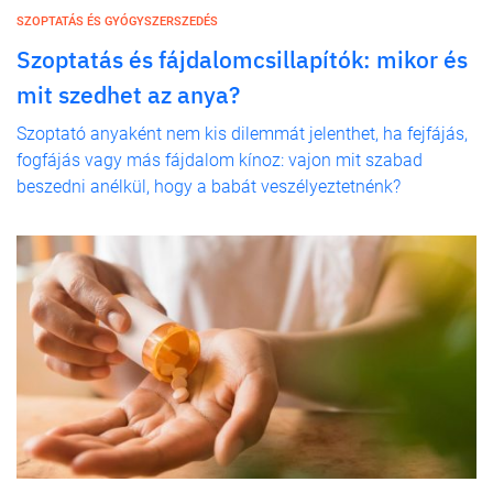
SZOPTATÁS ÉS GYÓGYSZERSZEDÉS
Szoptatás és fájdalomcsillapítók: mikor és
mit szedhet az anya?
Szoptató anyaként nem kis dilemmát jelenthet, ha fejfájás,
fogfájás vagy más fájdalom kínoz: vajon mit szabad
beszedni anélkül, hogy a babát veszélyeztetnénk?