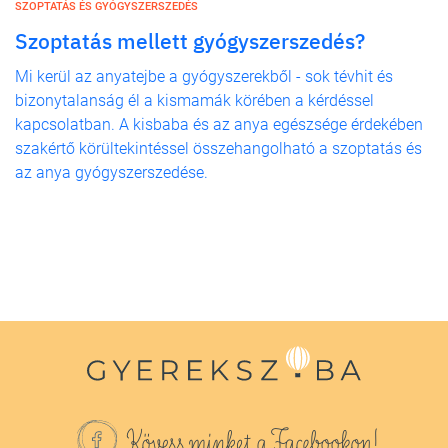
SZOPTATÁS ÉS GYÓGYSZERSZEDÉS
Szoptatás mellett gyógyszerszedés?
Mi kerül az anyatejbe a gyógyszerekből - sok tévhit és
bizonytalanság él a kismamák körében a kérdéssel
kapcsolatban. A kisbaba és az anya egészsége érdekében
szakértő körültekintéssel összehangolható a szoptatás és
az anya gyógyszerszedése.
Kövess minket a Facebookon!