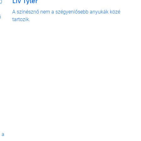
Liv Tyler
0
A színésznő nem a szégyenlősebb anyukák közé
i
tartozik.
 a