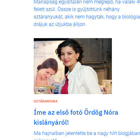
Manapság egyáltalán nem meglepő, ha valaki 4
felett szül. Össze is gyűjtöttünk néhány
sztáranyukát, akik nem hagyták, hogy a biológia
órájuk az útjukba álljon.
SZTÁRANYUKA
Íme az első fotó Ördög Nóra
kislányáról!
Ma hajnalban jelentette be a nagy hírt blogjában