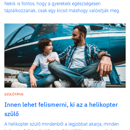
Nekik is fontos, hogy a gyerekeik egészségesen
táplálkozzanak, csak egy kicsit máshogy valósítják meg.
SZÜLŐTÍPUS
Innen lehet felismerni, ki az a helikopter
szülő
A helikopter szülő mindenből a legjobbat akarja, minden