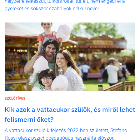
helyzetre felkészül, túlkontrollál, túlfélt, nem engedi el a
gyereket és sokszor szabályok nélkül nevel.
SZÜLŐTÍPUS
Kik azok a vattacukor szülők, és miről lehet
felismerni őket?
A vattacukor szülő kifejezés 2022-ben született, Stefano
Rossi olasz pszichopedagógus használta először.