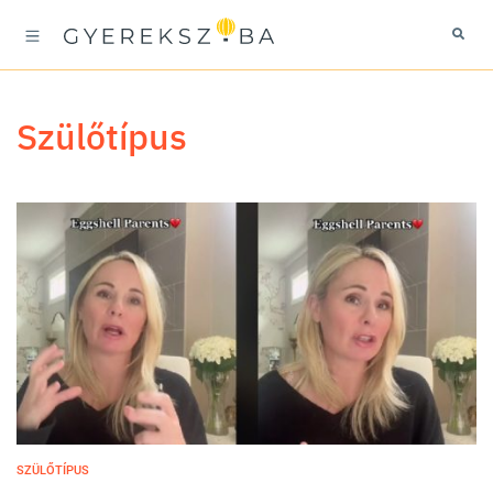
szülőtípus
SZÜLŐTÍPUS