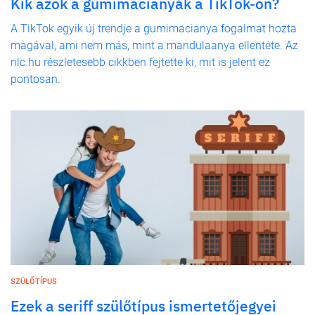
Kik azok a gumimacianyák a TikTok-on?
A TikTok egyik új trendje a gumimacianya fogalmat hozta
magával, ami nem más, mint a mandulaanya ellentéte. Az
nlc.hu részletesebb cikkben fejtette ki, mit is jelent ez
pontosan.
SZÜLŐTÍPUS
Ezek a seriff szülőtípus ismertetőjegyei