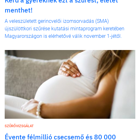
menthet!
A veleszületett gerincvelői izomsorvadás (SMA)
újszülöttkori szűrése kutatási mintaprogram keretében
Magyarországon is elérhetővé válik november 1-jétől.
SZŰRŐVIZSGÁLAT
Évente félmillió csecsemő és 80 000