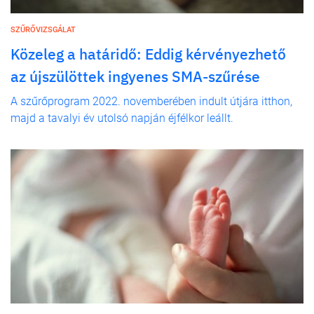
SZŰRŐVIZSGÁLAT
Közeleg a határidő: Eddig kérvényezhető
az újszülöttek ingyenes SMA-szűrése
A szűrőprogram 2022. novemberében indult útjára itthon,
majd a tavalyi év utolsó napján éjfélkor leállt.