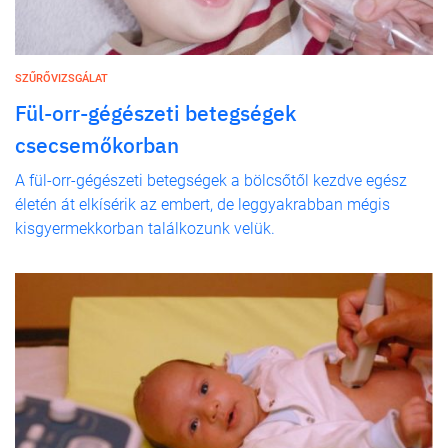
SZŰRŐVIZSGÁLAT
Fül-orr-gégészeti betegségek
csecsemőkorban
A fül-orr-gégészeti betegségek a bölcsőtől kezdve egész
életén át elkísérik az embert, de leggyakrabban mégis
kisgyermekkorban találkozunk velük.