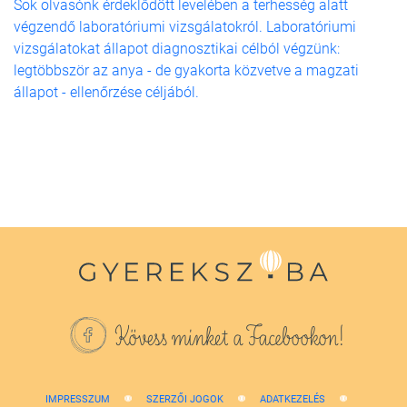
Sok olvasónk érdeklődött levelében a terhesség alatt
végzendő laboratóriumi vizsgálatokról. Laboratóriumi
vizsgálatokat állapot diagnosztikai célból végzünk:
legtöbbször az anya - de gyakorta közvetve a magzati
állapot - ellenőrzése céljából.
Kövess minket a Facebookon!
IMPRESSZUM
SZERZŐI JOGOK
ADATKEZELÉS