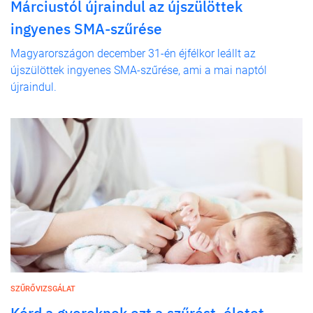
Márciustól újraindul az újszülöttek
ingyenes SMA-szűrése
Magyarországon december 31-én éjfélkor leállt az
újszülöttek ingyenes SMA-szűrése, ami a mai naptól
újraindul.
SZŰRŐVIZSGÁLAT
Kérd a gyereknek ezt a szűrést, életet