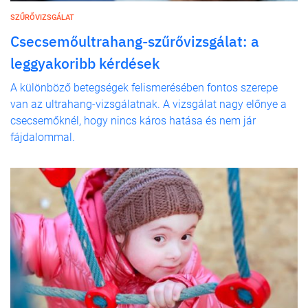
SZŰRŐVIZSGÁLAT
Csecsemőultrahang-szűrővizsgálat: a
leggyakoribb kérdések
A különböző betegségek felismerésében fontos szerepe
van az ultrahang-vizsgálatnak. A vizsgálat nagy előnye a
csecsemőknél, hogy nincs káros hatása és nem jár
fájdalommal.