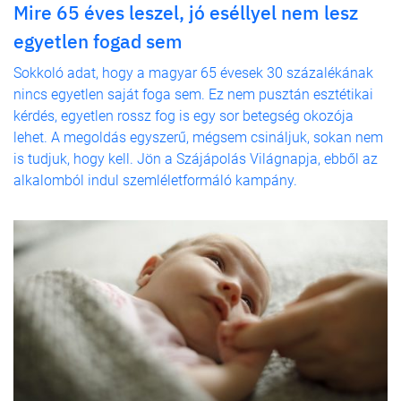
Mire 65 éves leszel, jó eséllyel nem lesz
egyetlen fogad sem
Sokkoló adat, hogy a magyar 65 évesek 30 százalékának
nincs egyetlen saját foga sem. Ez nem pusztán esztétikai
kérdés, egyetlen rossz fog is egy sor betegség okozója
lehet. A megoldás egyszerű, mégsem csináljuk, sokan nem
is tudjuk, hogy kell. Jön a Szájápolás Világnapja, ebből az
alkalomból indul szemléletformáló kampány.