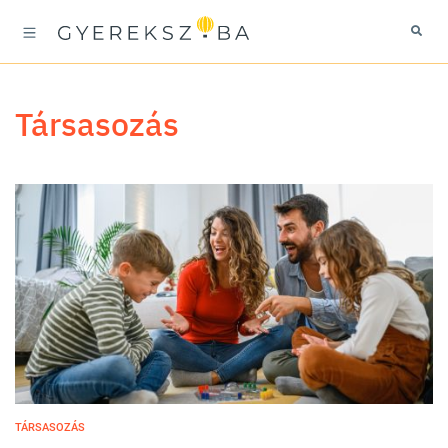
társasozás
TÁRSASOZÁS