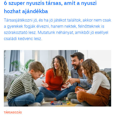
6 szuper nyuszis társas, amit a nyuszi
hozhat ajándékba
Társasjátékozni jó, és ha jó játékot találtok, akkor nem csak
a gyerekek fogják élvezni, hanem nektek, felnőtteknek is
szórakoztató lesz. Mutatunk néhányat, amikből jó eséllyel
családi kedvenc lesz.
TÁRSASOZÁS