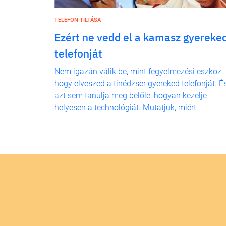
TELEFON TILTÁSA
Ezért ne vedd el a kamasz gyereke
telefonját
Nem igazán válik be, mint fegyelmezési eszköz,
hogy elveszed a tinédzser gyereked telefonját. É
azt sem tanulja meg belőle, hogyan kezelje
helyesen a technológiát. Mutatjuk, miért.