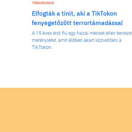
TERRORIZMUS
Elfogták a tinit, aki a TikTokon
fenyegetőzött terrortámadással
A 15 éves érdi fiú egy hazai mecset ellen terveze
merényletet, amit élőben akart közvetíteni a
TikTokon.