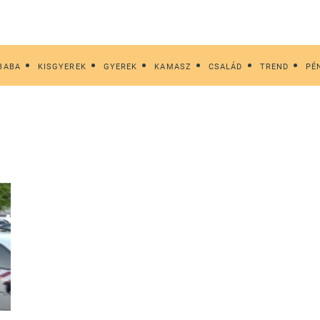
BABA
KISGYEREK
GYEREK
KAMASZ
CSALÁD
TREND
PÉ