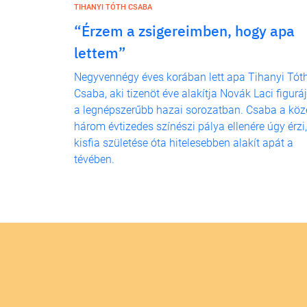
TIHANYI TÓTH CSABA
“Érzem a zsigereimben, hogy apa
lettem”
Negyvennégy éves korában lett apa Tihanyi Tót
Csaba, aki tizenöt éve alakítja Novák Laci figurá
a legnépszerűbb hazai sorozatban. Csaba a köz
három évtizedes színészi pálya ellenére úgy érzi,
kisfia születése óta hitelesebben alakít apát a
tévében.