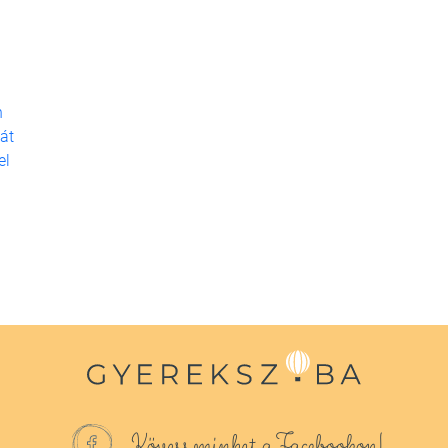
h
ját
el
Kövess minket a Facebookon!