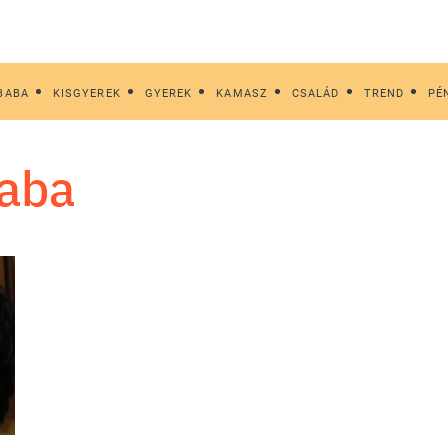
BABA
KISGYEREK
GYEREK
KAMASZ
CSALÁD
TREND
PÉ
saba