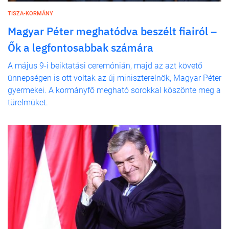
TISZA-KORMÁNY
Magyar Péter meghatódva beszélt fiairól –
Ők a legfontosabbak számára
A május 9-i beiktatási ceremónián, majd az azt követő
ünnepségen is ott voltak az új miniszterelnök, Magyar Péter
gyermekei. A kormányfő megható sorokkal köszönte meg a
türelmüket.