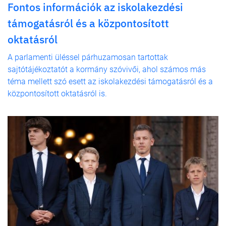
Fontos információk az iskolakezdési
támogatásról és a központosított
oktatásról
A parlamenti üléssel párhuzamosan tartottak
sajtótájékoztatót a kormány szóvivői, ahol számos más
téma mellett szó esett az iskolakezdési támogatásról és a
központosított oktatásról is.