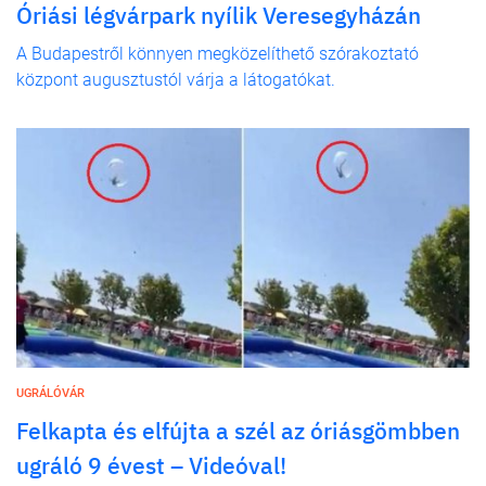
Óriási légvárpark nyílik Veresegyházán
A Budapestről könnyen megközelíthető szórakoztató
központ augusztustól várja a látogatókat.
UGRÁLÓVÁR
Felkapta és elfújta a szél az óriásgömbben
ugráló 9 évest – Videóval!