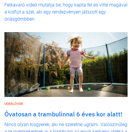
Felkavaró videó mutatja be, hogy kapta fel és vitte magával
a kisfiút a szél, aki egy rendezvényen játszott egy
óriásgömbben.
UGRÁLÓVÁR
Óvatosan a trambulinnal 6 éves kor alatt!
Nincs olyan kisgyerek, aki ne szeretne ugrálni. Valószínűleg
a te gyermekednek is a trambulin az egyik kedvenc játéka a