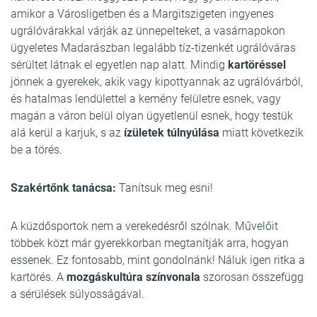
amikor a Városligetben és a Margitszigeten ingyenes
ugrálóvárakkal várják az ünnepelteket, a vasárnapokon
ügyeletes Madarászban legalább tíz-tizenkét ugrálóváras
sérültet látnak el egyetlen nap alatt. Mindig
kartöréssel
jönnek a gyerekek, akik vagy kipottyannak az ugrálóvárból,
és hatalmas lendülettel a kemény felületre esnek, vagy
magán a váron belül olyan ügyetlenül esnek, hogy testük
alá kerül a karjuk, s az
ízületek túlnyúlása
miatt következik
be a törés.
Szakértőnk tanácsa:
Tanítsuk meg esni!
A küzdősportok nem a verekedésről szólnak. Művelőit
többek közt már gyerekkorban megtanítják arra, hogyan
essenek. Ez fontosabb, mint gondolnánk! Náluk igen ritka a
kartörés. A
mozgáskultúra színvonala
szorosan összefügg
a sérülések súlyosságával.