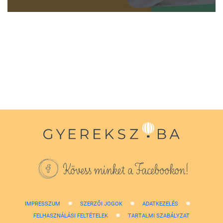
0
seconds
of
1
minute,
38
seconds
Kövess minket a Facebookon!
IMPRESSZUM
SZERZŐI JOGOK
ADATKEZELÉS
FELHASZNÁLÁSI FELTÉTELEK
TARTALMI SZABÁLYZAT