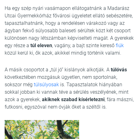
Ha egy szép nyári vasárnapon ellátogatnánk a Madarász
Utcai Gyermekkórház fővárosi ügyeletet ellátó sebészetére,
tapasztalhatnánk, hogy a rendelésen várakozó vagy az
ágyban fekvő súlyosabb baleseti sérültek közt két csoport
különösen nagy létszámban képviselteti magát. A gyerekek
egy része a
túl eleven
, vagány, a bajt szinte kereső
fiúk
közül kerül ki, ők azok, akikkel mindig történik valami.
A másik csoportot a „túl jó” kislányok alkotják. A
túlóvás
következtében mozgásuk ügyetlen, nem sportolnak,
sokszor még
túlsúlyosak
is. Tapasztalatok hiányában
sokkal jobban ki vannak téve a sérülés veszélyének, mint
azok a gyerekek,
akiknek szabad kísérletezni
, fára mászni,
futkosni, egyszóval nem óvják őket a széltől is.