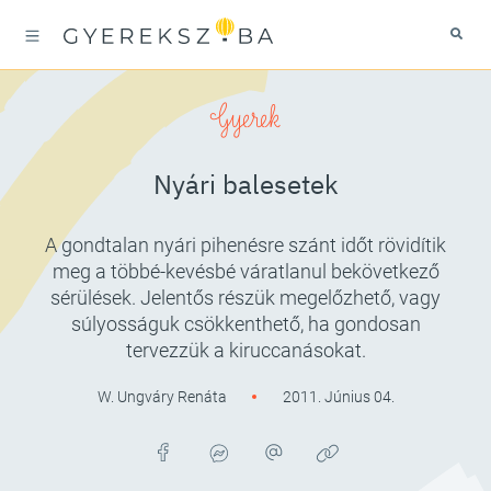
Gyerek
Nyári balesetek
A gondtalan nyári pihenésre szánt időt rövidítik
meg a többé-kevésbé váratlanul bekövetkező
sérülések. Jelentős részük megelőzhető, vagy
súlyosságuk csökkenthető, ha gondosan
tervezzük a kiruccanásokat.
W. Ungváry Renáta
2011. Június 04.