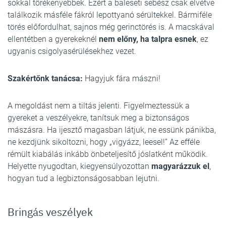
sokkal törékenyebbek. Ezért a baleseti sebész csak elvétve
találkozik másféle fákról lepottyanó sérültekkel. Bármiféle
törés előfordulhat, sajnos még gerinctörés is. A macskával
ellentétben a gyerekeknél
nem előny, ha talpra esnek
, ez
ugyanis csigolyasérülésekhez vezet.
Szakértőnk tanácsa:
Hagyjuk fára mászni!
A megoldást nem a tiltás jelenti. Figyelmeztessük a
gyereket a veszélyekre, tanítsuk meg a biztonságos
mászásra. Ha ijesztő magasban látjuk, ne essünk pánikba,
ne kezdjünk sikoltozni, hogy „vigyázz, leesel!” Az efféle
rémült kiabálás inkább önbeteljesítő jóslatként működik.
Helyette nyugodtan, kiegyensúlyozottan
magyarázzuk el
,
hogyan tud a legbiztonságosabban lejutni.
Bringás veszélyek