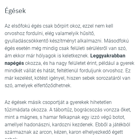
Égések
Az elsőfokú égés csak bőrpírt okoz, ezzel nem kell
orvoshoz fordulni, elég valamelyik hűsítő,
gyulladáscsökkentő készítményt alkalmazni. Másodfokú
égés esetén még mindig csak felületi sérülésről van szó,
ám ekkor már hólyagok is keletkeznek.
Leggyakrabban
napégés
okozza, és ha nagy felületet érint, például a gyerek
mindkét vállát és hátát, feltétlenül forduljunk orvoshoz. Ez
már kezelést, kötést igényel, hiszen sebek sorozatáról van
szó, amelyek elfertőződhetnek.
Az égések másik csoportját a gyerekek hihetetlen
tűzimádata okozza. A tábortűz, bográcsozás vonzza őket,
mint a mágnes, s hamar felkapnak egy izzó végű botot,
amellyel hadonászni, kardozni kezdenek. Ebből a játékból
származnak az arcon, kézen, karon elhelyezkedő égett