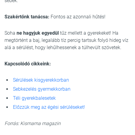
sebek.
Szakértőnk tanácsa:
Fontos az azonnali hűtés!
Soha
ne hagyjuk egyedül
tűz mellett a gyerekeket! Ha
megtörtént a baj, legalább tíz percig tartsuk folyó hideg víz
alá a sérülést, hogy lehűlhessenek a túlhevült szövetek.
Kapcsolódó cikkeink:
Sérülések kisgyerekkorban
Sebkezelés gyermekkorban
Téli gyerekbalesetek
Előzzük meg az égési sérüléseket!
Forrás: Kismama magazin