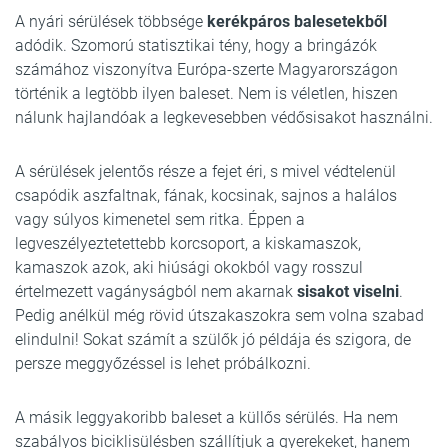
A nyári sérülések többsége
kerékpáros balesetekből
adódik. Szomorú statisztikai tény, hogy a bringázók
számához viszonyítva Európa-szerte Magyarországon
történik a legtöbb ilyen baleset. Nem is véletlen, hiszen
nálunk hajlandóak a legkevesebben védősisakot használni.
A sérülések jelentős része a fejet éri, s mivel védtelenül
csapódik aszfaltnak, fának, kocsinak, sajnos a halálos
vagy súlyos kimenetel sem ritka. Éppen a
legveszélyeztetettebb korcsoport, a kiskamaszok,
kamaszok azok, aki hiúsági okokból vagy rosszul
értelmezett vagányságból nem akarnak
sisakot viselni
.
Pedig anélkül még rövid útszakaszokra sem volna szabad
elindulni! Sokat számít a szülők jó példája és szigora, de
persze meggyőzéssel is lehet próbálkozni.
A másik leggyakoribb baleset a küllős sérülés. Ha nem
szabályos biciklisülésben szállítjuk a gyerekeket, hanem