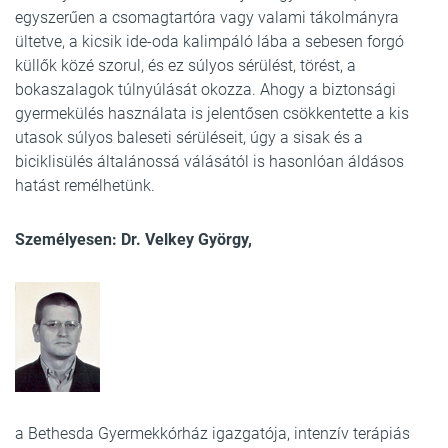
egyszerűen a csomagtartóra vagy valami tákolmányra
ültetve, a kicsik ide-oda kalimpáló lába a sebesen forgó
küllők közé szorul, és ez súlyos sérülést, törést, a
bokaszalagok túlnyúlását okozza. Ahogy a biztonsági
gyermekülés használata is jelentősen csökkentette a kis
utasok súlyos baleseti sérüléseit, úgy a sisak és a
biciklisülés általánossá válásától is hasonlóan áldásos
hatást remélhetünk.
Személyesen: Dr. Velkey György,
a Bethesda Gyermekkórház igazgatója, intenzív terápiás