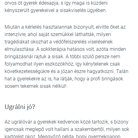
orvos öt gyerek édesapja, s így maga is küzdeni
kényszerült gyerekeivel a sisakviselés ügyében.
Miután a kérlelés hasztalannak bizonyult, elvitte őket az
intenzívre, ahol saját szemükkel láthatták, milyen
tragédiákat okozhat a védőfelszerelés viselésének
elmulasztása. A sokkterápia hatásos volt, azóta minden
bringázásnál rajtuk a sisak. A többi szülő persze nem
folyamodhat ilyen eszközökhöz, így kénytelenek csak
következetességükre és a józan észre hagyatkozni. Talán
hat a gyerekekre az is, ha látják, hogy a profi bringások
sosem tekernek sisak nélkül!
Ugrálni jó?
Az ugrálóvár a gyerekek kedvencei közé tartozik, s bizony
igencsak meglepő volt hallani a szakembertől, milyen sok
kartörést okoz. Meggyőző példa, hogy gyermeknapon,