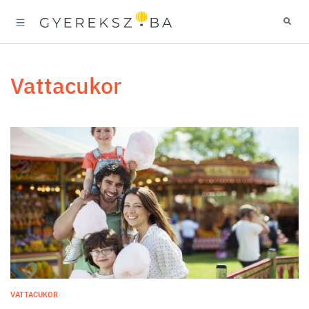
vattacukor
VATTACUKOR