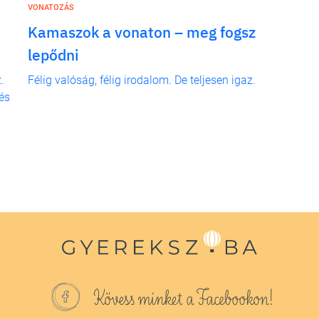
VONATOZÁS
Kamaszok a vonaton – meg fogsz
lepődni
.
Félig valóság, félig irodalom. De teljesen igaz.
és
Kövess minket a Facebookon!