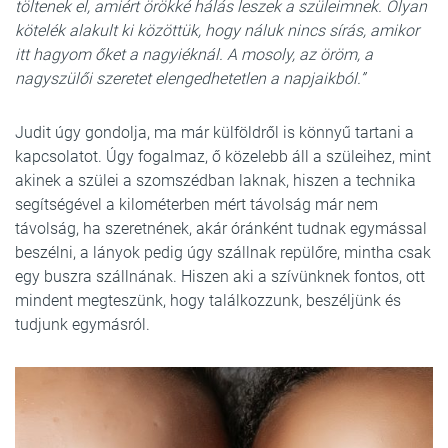
töltenek el, amiért örökké hálás leszek a szüleimnek. Olyan
kötelék alakult ki közöttük, hogy náluk nincs sírás, amikor
itt hagyom őket a nagyiéknál. A mosoly, az öröm, a
nagyszülői szeretet elengedhetetlen a napjaikból.”
Judit úgy gondolja, ma már külföldről is könnyű tartani a
kapcsolatot. Úgy fogalmaz, ő közelebb áll a szüleihez, mint
akinek a szülei a szomszédban laknak, hiszen a technika
segítségével a kilométerben mért távolság már nem
távolság, ha szeretnének, akár óránként tudnak egymással
beszélni, a lányok pedig úgy szállnak repülőre, mintha csak
egy buszra szállnának. Hiszen aki a szívünknek fontos, ott
mindent megteszünk, hogy találkozzunk, beszéljünk és
tudjunk egymásról.