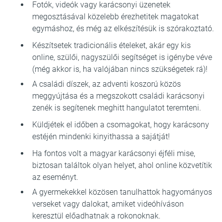
Fotók, videók vagy karácsonyi üzenetek
megosztásával közelebb érezhetitek magatokat
egymáshoz, és még az elkészítésük is szórakoztató.
Készítsetek tradicionális ételeket, akár egy kis
online, szülői, nagyszülői segítséget is igénybe véve
(még akkor is, ha valójában nincs szükségetek rá)!
A családi díszek, az adventi koszorú közös
meggyújtása és a megszokott családi karácsonyi
zenék is segítenek meghitt hangulatot teremteni.
Küldjétek el időben a csomagokat, hogy karácsony
estéjén mindenki kinyithassa a sajátját!
Ha fontos volt a magyar karácsonyi éjféli mise,
biztosan találtok olyan helyet, ahol online közvetítik
az eseményt.
A gyermekekkel közösen tanulhattok hagyományos
verseket vagy dalokat, amiket videóhíváson
keresztül előadhatnak a rokonoknak.