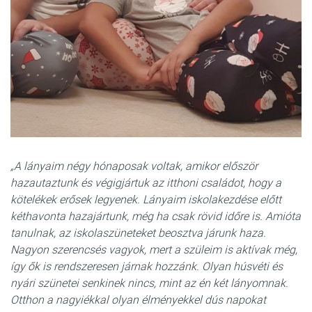
„A lányaim négy hónaposak voltak, amikor először
hazautaztunk és végigjártuk az itthoni családot, hogy a
kötelékek erősek legyenek. Lányaim iskolakezdése előtt
kéthavonta hazajártunk, még ha csak rövid időre is. Amióta
tanulnak, az iskolaszüneteket beosztva járunk haza.
Nagyon szerencsés vagyok, mert a szüleim is aktívak még,
így ők is rendszeresen járnak hozzánk. Olyan húsvéti és
nyári szünetei senkinek nincs, mint az én két lányomnak.
Otthon a nagyiékkal olyan élményekkel dús napokat