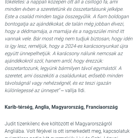
tökéletes: a nappali közepén ott áll a csillogó fa, ami
minden évben a szeretetünk és összetartásunk jelképe.
Este a család minden tagja összegyűlik. A fiam boldogan
bontogatja az ajándékokat, de talán még jobban élvezi,
hogy a dédmamája, a mamája és a nagyszülei mind itt
vannak vele. Bár most még nem tudjuk biztosan, hogy idén
is így lesz, reméljük, hogy a 2024-es karácsonyunkat újra
együtt ünnepelhetjük. A karácsony nálunk nemcsak az
ajándékokról szól, hanem arról, hogy érezzük:
összetartozunk, legyünk bármilyen távol egymástól. A
szeretet, ami összeköti a családunkat, erősebb minden
távolságnál vagy nehézségnél, és ez teszi igazán
különlegessé az ünnepet” ‒
vallja Ildi.
Karib-térség, Anglia, Magyarország, Franciaország
Judit tizenkilenc éve költözött el Magyarországról
Angliába. Volt férjével is ott ismerkedett meg, kapcsolatuk