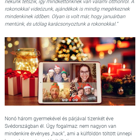
nekünk tetszik, így mindkettőnknek van valami otthonról. A
rokonokkal videózunk, ajándékok is mindig megérkeznek
mindenkinek időben. Olyan is volt már, hogy januárban
mentünk, és utólag karácsonyoztunk a rokonokkal.”
Nonó három gyermekével és párjával tizenkét éve
Svédországban él. Úgy fogalmaz: nem nagyon van
mindenkire érvényes „hack”, ami a külföldön töltött ünnepi