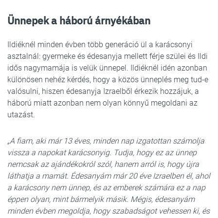
Ünnepek a háború árnyékában
Ildiéknél minden évben több generáció ül a karácsonyi
asztalnál: gyermeke és édesanyja mellett férje szülei és Ildi
idős nagymamája is velük ünnepel. Ildiéknél idén azonban
különösen nehéz kérdés, hogy a közös ünneplés meg tud-e
valósulni, hiszen édesanyja Izraelből érkezik hozzájuk, a
háború miatt azonban nem olyan könnyű megoldani az
utazást.
„A fiam, aki már 13 éves, minden nap izgatottan számolja
vissza a napokat karácsonyig. Tudja, hogy ez az ünnep
nemcsak az ajándékokról szól, hanem arról is, hogy újra
láthatja a mamát. Édesanyám már 20 éve Izraelben él, ahol
a karácsony nem ünnep, és az emberek számára ez a nap
éppen olyan, mint bármelyik másik. Mégis, édesanyám
minden évben megoldja, hogy szabadságot vehessen ki, és