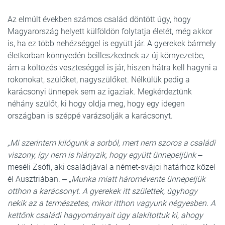
Az elmúlt években számos család döntött úgy, hogy
Magyarország helyett külföldön folytatja életét, még akkor
is, ha ez több nehézséggel is együtt jár. A gyerekek bármely
életkorban könnyedén beilleszkednek az új környezetbe,
ám a költözés veszteséggel is jár, hiszen hátra kell hagyni a
rokonokat, szülőket, nagyszülőket. Nélkülük pedig a
karácsonyi ünnepek sem az igaziak. Megkérdeztünk
néhány szülőt, ki hogy oldja meg, hogy egy idegen
országban is széppé varázsolják a karácsonyt.
„Mi szerintem kilógunk a sorból, mert nem szoros a családi
viszony, így nem is hiányzik, hogy együtt ünnepeljünk
‒
meséli Zsófi, aki családjával a német-svájci határhoz közel
él Ausztriában. ‒ „
Munka miatt háromévente ünnepeljük
otthon a karácsonyt. A gyerekek itt születtek, úgyhogy
nekik az a természetes, mikor itthon vagyunk négyesben. A
kettőnk családi hagyományait úgy alakítottuk ki, ahogy