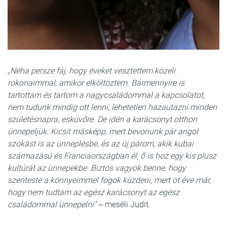
„Néha persze fáj, hogy éveket vesztettem közeli
rokonaimmal, amikor elköltöztem. Bármennyire is
tartottam és tartom a nagycsaládommal a kapcsolatot,
nem tudunk mindig ott lenni, lehetetlen hazautazni minden
születésnapra, esküvőre. De idén a karácsonyt otthon
ünnepeljük. Kicsit másképp, mert bevonunk pár angol
szokást is az ünneplésbe, és az új párom, akik kubai
származású és Franciaországban él, ő is hoz egy kis plusz
kultúrát az ünnepekbe. Biztos vagyok benne, hogy
szenteste a könnyeimmel fogok küzdeni, mert öt éve már,
hogy nem tudtam az egész karácsonyt az egész
családommal ünnepelni”
‒ meséli Judit.