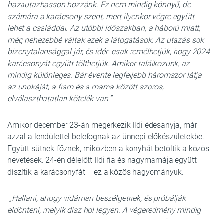
hazautazhasson hozzánk. Ez nem mindig könnyű, de
számára a karácsony szent, mert ilyenkor végre együtt
lehet a családdal. Az utóbbi időszakban, a háború miatt,
még nehezebbé váltak ezek a látogatások. Az utazás sok
bizonytalansággal jár, és idén csak remélhetjük, hogy 2024
karácsonyát együtt tölthetjük. Amikor találkozunk, az
mindig különleges. Bár évente legfeljebb háromszor látja
az unokáját, a fiam és a mama között szoros,
elválaszthatatlan kötelék van.”
Amikor december 23-án megérkezik Ildi édesanyja, már
azzal a lendülettel belefognak az ünnepi előkészületekbe.
Együtt sütnek-főznek, miközben a konyhát betöltik a közös
nevetések. 24-én délelőtt Ildi fia és nagymamája együtt
díszítik a karácsonyfát – ez a közös hagyományuk.
„Hallani, ahogy vidáman beszélgetnek, és próbálják
eldönteni, melyik dísz hol legyen. A végeredmény mindig