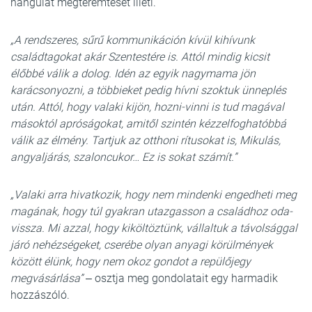
hangulat megteremtését illeti.
„A rendszeres, sűrű kommunikáción kívül kihívunk
családtagokat akár Szentestére is. Attól mindig kicsit
élőbbé válik a dolog. Idén az egyik nagymama jön
karácsonyozni, a többieket pedig hívni szoktuk ünneplés
után. Attól, hogy valaki kijön, hozni-vinni is tud magával
másoktól apróságokat, amitől szintén kézzelfoghatóbbá
válik az élmény. Tartjuk az otthoni rítusokat is, Mikulás,
angyaljárás, szaloncukor… Ez is sokat számít.”
„Valaki arra hivatkozik, hogy nem mindenki engedheti meg
magának, hogy túl gyakran utazgasson a családhoz oda-
vissza. Mi azzal, hogy kiköltöztünk, vállaltuk a távolsággal
járó nehézségeket, cserébe olyan anyagi körülmények
között élünk, hogy nem okoz gondot a repülőjegy
megvásárlása”
‒ osztja meg gondolatait egy harmadik
hozzászóló.