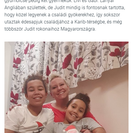
gyümölcse pedig két gyermekük: Livi és Gabi. Lányai
Angliában születtek, de Judit mindig is fontosnak tartotta,
hogy közel legyenek a családi gyökerekhez, így sokszor
utaztak édesapjuk családjához a Karib-térségbe, és még
többször Judit rokonaihoz Magyarországra.