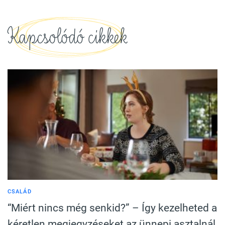
Kapcsolódó cikkek
CSALÁD
“Miért nincs még senkid?” – Így kezelheted a
kéretlen megjegyzéseket az ünnepi asztalnál