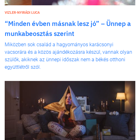
VIZLER-NYIRÁDI LUCA
“Minden évben másnak lesz jó” – Ünnep a
munkabeosztás szerint
Miközben sok család a hagyományos karácsonyi
vacsorára és a közös ajándékozásra készül, vannak olyan
szülők, akiknek az ünnepi időszak nem a békés otthoni
együttlétről szól.