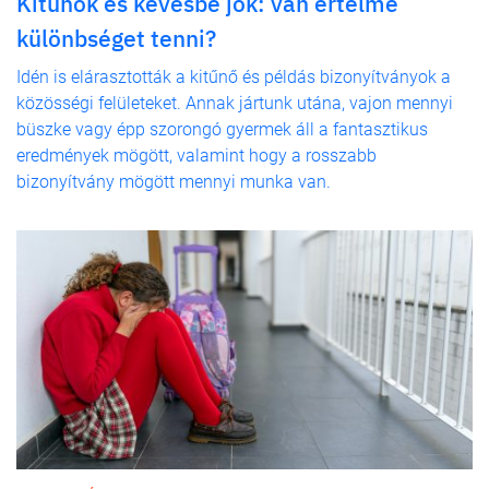
Kitűnők és kevésbé jók: van értelme
különbséget tenni?
Idén is elárasztották a kitűnő és példás bizonyítványok a
közösségi felületeket. Annak jártunk utána, vajon mennyi
büszke vagy épp szorongó gyermek áll a fantasztikus
eredmények mögött, valamint hogy a rosszabb
bizonyítvány mögött mennyi munka van.