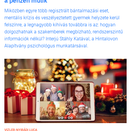
a pénzen múlik
Miközben egyre több regisztrált bántalmazási eset,
mentális krízis és veszélyeztetett gyermek helyzete kerül
felszínre, a legnagyobb kihívás továbbra is az: hogyan
dolgozhatnak a szakemberek megbízható, rendszerszintű
információk nélkül? Interjú Stáhly Katával, a Hintalovon
Alapítvány pszichológus munkatársával.
VIZLER-NYIRÁDI LUCA