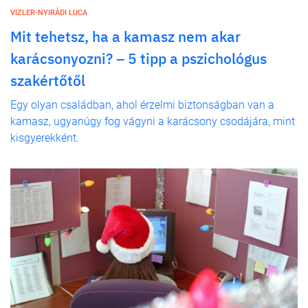
VIZLER-NYIRÁDI LUCA
Mit tehetsz, ha a kamasz nem akar
karácsonyozni? – 5 tipp a pszichológus
szakértőtől
Egy olyan családban, ahol érzelmi biztonságban van a
kamasz, ugyanúgy fog vágyni a karácsony csodájára, mint
kisgyerekként.