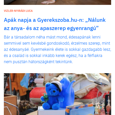
VIZLER-NYIRÁDI LUCA
Apák napja a Gyerekszoba.hu-n: „Nálunk
az anya- és az apaszerep egyenrangú”
Bár a társadalom néha mást mond, édesapának lenni
semmivel sem kevésbé gondoskodó, érzelmes szerep, mint
az édesanyáé. Gyermekeink élete is sokkal gazdagabb lesz,
és a család is sokkal inkább kerek egész, ha a férfiakra
nem pusztán hátországként tekintünk.