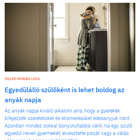
VIZLER-NYIRÁDI LUCA
Egyedülálló szülőként is lehet boldog az
anyák napja
Az anyák napja kiváló alkalom arra, hogy a gyerekek
kifejezzék szeretetüket és elismerésüket édesanyjuk iránt.
Azonban mindez sokkal bonyolultabbá válik, ha egy szülő
egyedül neveli gyermekét, elvesztette párját vagy a válás