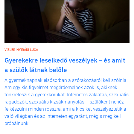
VIZLER-NYIRÁDI LUCA
Gyerekekre leselkedő veszélyek – és amit
a szülők látnak belőle
A gyermeknapnak elsősorban a szórakozásról kell szólnia.
Ám egy kis figyelmet megérdemelnek azok is, akiknek
tönkreteszik a gyerekkorukat. Internetes zaklatás, szexuális
ragadozók, szexuális kizsákmányolás – szülőként nehéz
felkészülni minden rosszra, ami a kicsiket veszélyeztetik a
való világban és az interneten egyaránt, mégis meg kell
próbálnunk.