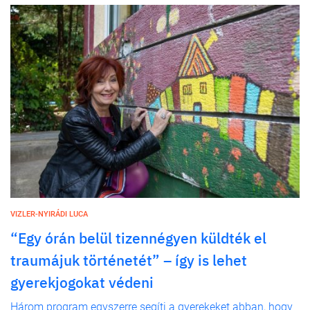
VIZLER-NYIRÁDI LUCA
“Egy órán belül tizennégyen küldték el
traumájuk történetét” – így is lehet
gyerekjogokat védeni
Három program egyszerre segíti a gyerekeket abban, hogy