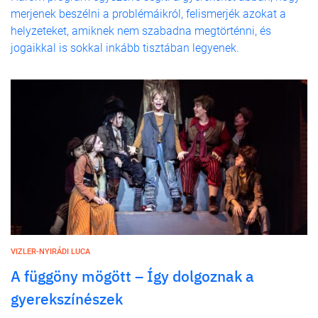
merjenek beszélni a problémáikról, felismerjék azokat a
helyzeteket, amiknek nem szabadna megtörténni, és
jogaikkal is sokkal inkább tisztában legyenek.
VIZLER-NYIRÁDI LUCA
A függöny mögött – Így dolgoznak a
gyerekszínészek