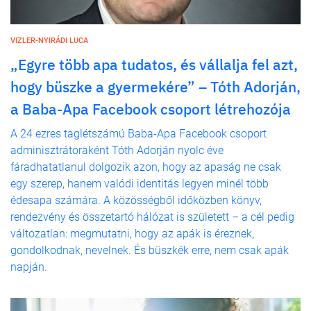
VIZLER-NYIRÁDI LUCA
„Egyre több apa tudatos, és vállalja fel azt,
hogy büszke a gyermekére” – Tóth Adorján,
a Baba-Apa Facebook csoport létrehozója
A 24 ezres taglétszámú Baba-Apa Facebook csoport
adminisztrátoraként Tóth Adorján nyolc éve
fáradhatatlanul dolgozik azon, hogy az apaság ne csak
egy szerep, hanem valódi identitás legyen minél több
édesapa számára. A közösségből időközben könyv,
rendezvény és összetartó hálózat is született – a cél pedig
változatlan: megmutatni, hogy az apák is éreznek,
gondolkodnak, nevelnek. És büszkék erre, nem csak apák
napján.