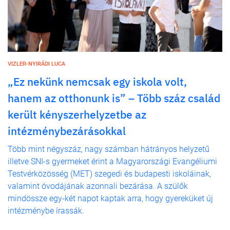
VIZLER-NYIRÁDI LUCA
„Ez nekünk nemcsak egy iskola volt,
hanem az otthonunk is” – Több száz család
került kényszerhelyzetbe az
intézménybezárásokkal
Több mint négyszáz, nagy számban hátrányos helyzetű
illetve SNI-s gyermeket érint a Magyarországi Evangéliumi
Testvérközösség (MET) szegedi és budapesti iskoláinak,
valamint óvodájának azonnali bezárása. A szülők
mindössze egy-két napot kaptak arra, hogy gyereküket új
intézménybe írassák.