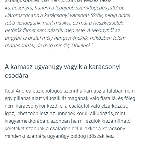
szobájukból, és már nem pizsamát veszek nekik
karácsonyra, hanem a legújabb számítógépes játékot.
Háromszor annyi karácsonyi vacsorát főzök, pedig nincs
több vendégünk, mint máskor, és már a Reszkessetek
betörők filmet sem nézzük meg este. A Mennyből az
angyalt is brutál mély hangon éneklik, miközben fölém
magasodnak, de még mindig átölelnek.
”
A kamasz ugyanúgy vágyik a karácsonyi
csodára
Keul Andrea pszichológus szerint a kamasz általában nem
egy pillanat alatt változik át magának való fiatallá, és főleg
nem karácsonykor kezdi el a családtól való elzárkózást.
Igaz, lehet több lesz az ünnepek körüli alkudozás, mint
kisgyermekkorában, azonban ha mi, szülők kiszámítható
kereteket szabunk a családon belül, akkor a karácsony
mindenki számára ugyanúgy boldog időszak lesz.