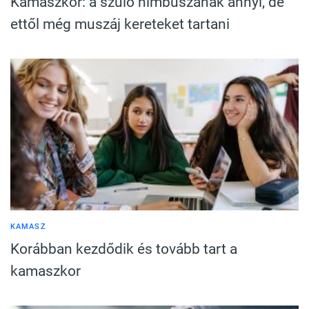
Kamaszkor: a szülő nimbuszának annyi, de
ettől még muszáj kereteket tartani
KAMASZ
Korábban kezdődik és tovább tart a
kamaszkor