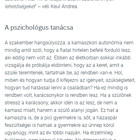
lehetőségeket
” ‒ véli Keul Andrea.
A pszichológus tanácsa
A szakember hangsúlyozza: a kamaszkori autonómia nem
mindig arról szól, hogy a fiatal hirtelen befelé forduló lesz,
aki eddig nem volt az. Ebben az életkorban sokkal inkább
vizsgálja és próbálja eldönteni, hogy az a keret, amit a
szülei teremtenek, tartatnak be, az rendben van-e. Hol,
miben és hogyan tudja ő kifejezni az igényeit, szükségleteit,
hogyan tud hatással lenni a családban? Ha ez mindig is
rendben volt, karácsonykor is rendben lesz. Ha a szülőnek
stressz a karácsony, akkor idén is az lesz, de nem a
kamasz miatt, hanem a szülő alanyi jogán. Ez hat a
kamaszra is, de a pici gyermekre is, sőt, a házaspár
feszültségei is hatnak a gyermekre az ünnep körül
ugyanúgy, mint az év többi napján. Ha érzelmileg