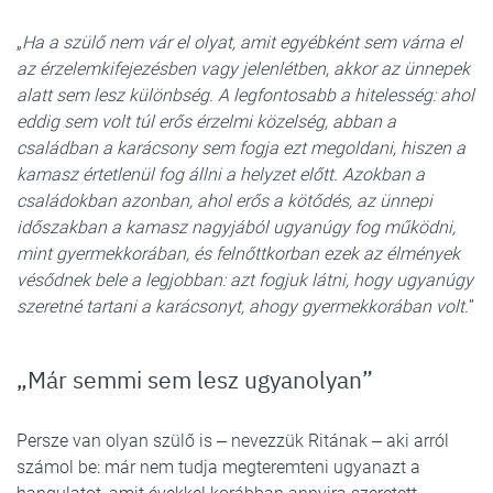
„
Ha a szülő nem vár el olyat, amit egyébként sem várna el
az érzelemkifejezésben vagy jelenlétben, akkor az ünnepek
alatt sem lesz különbség. A legfontosabb a hitelesség: ahol
eddig sem volt túl erős érzelmi közelség, abban a
családban a karácsony sem fogja ezt megoldani, hiszen a
kamasz értetlenül fog állni a helyzet előtt. Azokban a
családokban azonban, ahol erős a kötődés, az ünnepi
időszakban a kamasz nagyjából ugyanúgy fog működni,
mint gyermekkorában, és felnőttkorban ezek az élmények
vésődnek bele a legjobban: azt fogjuk látni, hogy ugyanúgy
szeretné tartani a karácsonyt, ahogy gyermekkorában volt.
”
„Már semmi sem lesz ugyanolyan”
Persze van olyan szülő is ‒ nevezzük Ritának ‒ aki arról
számol be: már nem tudja megteremteni ugyanazt a