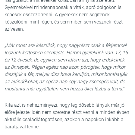
hangulatot, amit évekkel korábban annyira szeretett.
Gyermekeivel mindennaposak a viták, apró dolgokon is
képesek összezörrenni. A gyerekek nem segítenek
készülődni, mint régen, és semmiben sem vesznek részt
szívesen.
„
Már most ara készülök, hogy nagyrészt csak a férjemmel
leszünk kettesben szenteste. Három gyerekünk van, 17, 15
és 12 évesek, de egyiken sem látom azt, hogy érdekelnék
az ünnepek. Régen egész nap azon pörögtek, hogy mikor
díszítjük a fát, melyik dísz hova kerüljön, mikor bonthatják
az ajándékokat, az egész nap egy nagy zsezsgés volt, de
mostanra már egyáltalán nem hozza őket lázba a téma.
”
Rita azt is nehezményezi, hogy legidősebb lányuk már jó
előre jelezte: idén nem szeretne részt venni a minden évben
aktuális családlátogatáson, azokon a napokon inkább a
barátjával lenne.