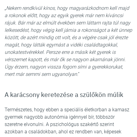
„
Nekem rendkívül kínos, hogy magyarázkodnom kell majd
a rokonok előtt, hogy az egyik gyerek már nem kíváncsi
rájuk. Bár már az elmúlt években sem láttam rajta túl nagy
lelkesedést, hogy végig kell járnia a rokonságot a két ünnep
között, de azért mindig ott volt, és a végére csak jól érezte
magát, hogy látták egymást a vidéki családtagokkal,
unokatestvérekkel. Persze erre a másik két gyerek is
vérszemet kapott, és már ők se nagyon akarnának jönni.
Úgy érzem, nagyon vissza fogom sírni a gyerekkorukat,
mert már semmi sem ugyanolyan
.”
A karácsony keretezése a szülőkön múlik
Természetes, hogy ebben a speciális életkorban a kamasz
gyermek nagyobb autonómia igénnyel bír, többször
szeretne elvonulni. A pszichológus szakértő szerint
azokban a családokban, ahol ez rendben van, képesek