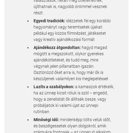
választásuk, netán még ötletelhetnek,
újíthatnak is, nagyobb örömmel vesznek
részt.
Egyedi tradíciók:
idézzetek fel egy korábbi
hagyományt vagy teremtsetek újakat:
például egy közös filmnézést, játékestet
vagy kreatív ajándékozási formát
Ajándékozz átgondoltan:
hagyd magad
mögött a megszokott, olykor gyerekes
ajándékötleteket, és tudd meg, mire
vágynak jelen pillanatban igazán.
Ösztönözd őket arra is, hogy már ők is
készüljenek valamilyen kis meglepetéssel
Lazíts a szabályokon:
a kamaszok értékelik,
ha az ünnep kicsit róluk is szól – engedd,
hogy a zenelistát ők állítsák össze, vagy
próbáljatok ki valami újat az ünnepi
rutinban
Minőségi idő:
mindenképp tölts velük időt,
és beszélgessetek olyan dolgokról, amik
számukra fontosak – az ünnep jó alkalom