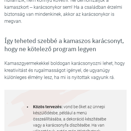
hullámzik, nem könnyű követni. Ne démonizáljuk a
kamaszkort ‒ karácsonykor sem! Ha a családban érzelmi
biztonság van mindenkinek, akkor az karácsonykor is
megvan.
Így teheted szebbé a kamaszos karácsonyt,
hogy ne kötelező program legyen
Kamaszgyermekekkel boldogan karácsonyozni lehet, hogy
kreativitást és rugalmasságot igényel, de ugyanúgy
különleges élmény lesz, ha mi is nyitottak vagyunk rá.
Közös tervezés:
vond be őket az ünnepi
készülődésbe, például a menü
összeállításába, a dekoráció készítésébe
vagy a karácsonyfa díszítésébe. Ha van