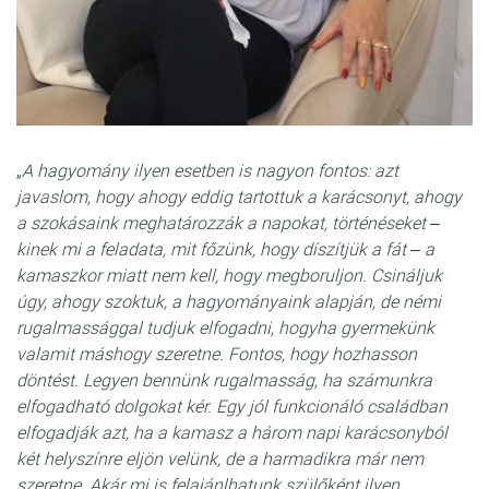
„
A hagyomány ilyen esetben is nagyon fontos: azt
javaslom, hogy ahogy eddig tartottuk a karácsonyt, ahogy
a szokásaink meghatározzák a napokat, történéseket ‒
kinek mi a feladata, mit főzünk, hogy díszítjük a fát ‒ a
kamaszkor miatt nem kell, hogy megboruljon. Csináljuk
úgy, ahogy szoktuk, a hagyományaink alapján, de némi
rugalmassággal tudjuk elfogadni, hogyha gyermekünk
valamit máshogy szeretne. Fontos, hogy hozhasson
döntést. Legyen bennünk rugalmasság, ha számunkra
elfogadható dolgokat kér. Egy jól funkcionáló családban
elfogadják azt, ha a kamasz a három napi karácsonyból
két helyszínre eljön velünk, de a harmadikra már nem
szeretne. Akár mi is felajánlhatunk szülőként ilyen