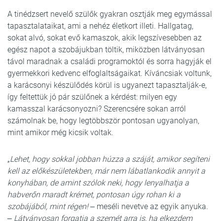
A tinédzsert nevelő szülők gyakran osztják meg egymással
tapasztalataikat, ami a nehéz életkort illeti. Hallgatag,
sokat alvó, sokat evő kamaszok, akik legszívesebben az
egész napot a szobájukban töltik, miközben látványosan
távol maradnak a családi programoktól és sorra hagyják el
gyermekkori kedvenc elfoglaltságaikat. Kíváncsiak voltunk,
a karácsonyi készülődés körül is ugyanezt tapasztalják-e,
így feltettük jó pár szülőnek a kérdést: milyen egy
kamasszal karácsonyozni? Szerencsére sokan arról
számolnak be, hogy legtöbbször pontosan ugyanolyan,
mint amikor még kicsik voltak.
„
Lehet, hogy sokkal jobban húzza a száját, amikor segíteni
kell az előkészületekben, már nem lábatlankodik annyit a
konyhában, de amint szólok neki, hogy lenyalhatja a
habverőn maradt krémet, pontosan úgy rohan ki a
szobájából, mint régen!
‒ meséli nevetve az egyik anyuka.
‒
Látványosan forgatja a szemét arra is, ha elkezdem