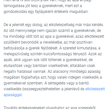
támogatása jót tesz a gyerekeknek, mert ezt a
gondoskodás egy fajtájaként értékelik magukban.
De a jelenlét egy dolog, az elkötelezettség már más kérdés.
Az idő mennyisége nem igazán számít a gyerekeknek, de
ha minőségi időt tölt az apa a gyerekével, azaz elkötelezett
szülőként bevonódik a nevelésébe, az már pozitívan
befolyásolja a gyerek fejlődését. A szeretet kimutatása, a
melegszívűség szintén kulcsfontosságú tényező. Azok az
apák, akik ugyan sok időt töltenek a gyerekeikkel, de
elutasítóak vagy bántóan viselkednek, általában csak
negatív hatással vannak. Az alacsony minőségű apaság
magában foglalhatja azt, hogy valaki ridegen viselkedik a
gyermekeivel szemben. A sértegetés vagy a bántó
viselkedés összeegyeztethetetlen a jelenlévő és
elkötelezett
apasággal
.
További érdekességeket olvashatsz az apa szerepéről