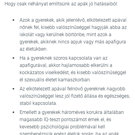
Hogy csak néhányat említsünk az apák jó hatásaiból:
Azok a gyerekek, akik jelenlévő, elkötelezett apával
nőnek fel, kisebb valószínűséggel hagyják abba az
iskolát vagy kerülnek börtönbe, mint azok a
gyerekek, akiknek nincs apjuk vagy más apafigura
az életükben.
Ha a gyereknek szoros kapcsolata van az
apafigurával, akkor hajlamosabb elkerülni a
kockázatos viselkedést, és kisebb valószínűséggel
él szexuális életet kamaszkorban.
Az elkötelezett apával felnövő gyereknek nagyobb
valószínűséggel lesz jól fizető állása és egészséges,
stabil kapcsolata.
Emellett a gyerekek hároméves korukra általában
magasabb IQ-teszt pontszámot érnek el, és
kevesebb pszichológiai problémával kell
szembenézniük egész életük során, ha az apák