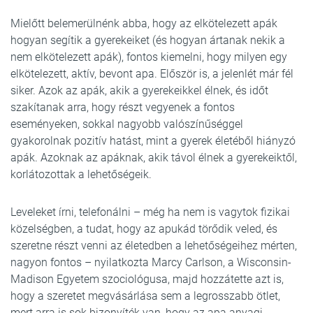
Mielőtt belemerülnénk abba, hogy az elkötelezett apák
hogyan segítik a gyerekeiket (és hogyan ártanak nekik a
nem elkötelezett apák), fontos kiemelni, hogy milyen egy
elkötelezett, aktív, bevont apa. Először is, a jelenlét már fél
siker. Azok az apák, akik a gyerekeikkel élnek, és időt
szakítanak arra, hogy részt vegyenek a fontos
eseményeken, sokkal nagyobb valószínűséggel
gyakorolnak pozitív hatást, mint a gyerek életéből hiányzó
apák. Azoknak az apáknak, akik távol élnek a gyerekeiktől,
korlátozottak a lehetőségeik.
Leveleket írni, telefonálni – még ha nem is vagytok fizikai
közelségben, a tudat, hogy az apukád törődik veled, és
szeretne részt venni az életedben a lehetőségeihez mérten,
nagyon fontos – nyilatkozta Marcy Carlson, a Wisconsin-
Madison Egyetem szociológusa, majd hozzátette azt is,
hogy a szeretet megvásárlása sem a legrosszabb ötlet,
mert arra is sok bizonyíték van, hogy az apa anyagi