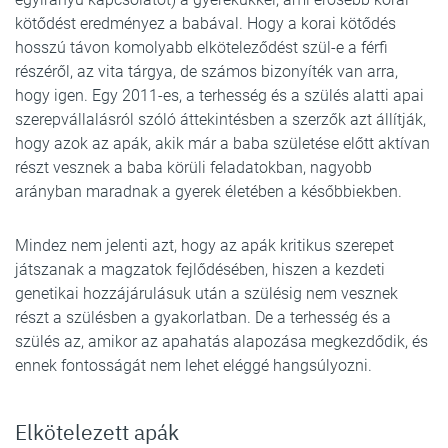
kötődést eredményez a babával. Hogy a korai kötődés
hosszú távon komolyabb elköteleződést szül-e a férfi
részéről, az vita tárgya, de számos bizonyíték van arra,
hogy igen. Egy 2011-es, a terhesség és a szülés alatti apai
szerepvállalásról szóló áttekintésben a szerzők azt állítják,
hogy azok az apák, akik már a baba születése előtt aktívan
részt vesznek a baba körüli feladatokban, nagyobb
arányban maradnak a gyerek életében a későbbiekben.
Mindez nem jelenti azt, hogy az apák kritikus szerepet
játszanak a magzatok fejlődésében, hiszen a kezdeti
genetikai hozzájárulásuk után a szülésig nem vesznek
részt a szülésben a gyakorlatban. De a terhesség és a
szülés az, amikor az apahatás alapozása megkezdődik, és
ennek fontosságát nem lehet eléggé hangsúlyozni.
Elkötelezett apák