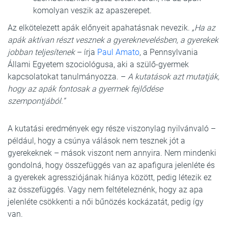
komolyan veszik az apaszerepet.
Az elkötelezett apák előnyeit apahatásnak nevezik.
„Ha az
apák aktívan részt vesznek a gyereknevelésben, a gyerekek
jobban teljesítenek
– írja
Paul Amato
, a Pennsylvania
Állami Egyetem szociológusa, aki a szülő-gyermek
kapcsolatokat tanulmányozza. –
A kutatások azt mutatják,
hogy az apák fontosak a gyermek fejlődése
szempontjából.”
A kutatási eredmények egy része viszonylag nyilvánvaló –
például, hogy a csúnya válások nem tesznek jót a
gyerekeknek – mások viszont nem annyira. Nem mindenki
gondolná, hogy összefüggés van az apafigura jelenléte és
a gyerekek agressziójának hiánya között, pedig létezik ez
az összefüggés. Vagy nem feltételeznénk, hogy az apa
jelenléte csökkenti a női bűnözés kockázatát, pedig így
van.