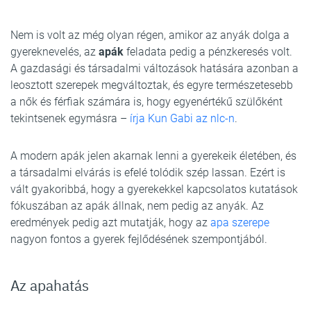
Nem is volt az még olyan régen, amikor az anyák dolga a
gyereknevelés, az
apák
feladata pedig a pénzkeresés volt.
A gazdasági és társadalmi változások hatására azonban a
leosztott szerepek megváltoztak, és egyre természetesebb
a nők és férfiak számára is, hogy egyenértékű szülőként
tekintsenek egymásra –
írja Kun Gabi az nlc-n
.
A modern apák jelen akarnak lenni a gyerekeik életében, és
a társadalmi elvárás is efelé tolódik szép lassan. Ezért is
vált gyakoribbá, hogy a gyerekekkel kapcsolatos kutatások
fókuszában az apák állnak, nem pedig az anyák. Az
eredmények pedig azt mutatják, hogy az
apa szerepe
nagyon fontos a gyerek fejlődésének szempontjából.
Az apahatás