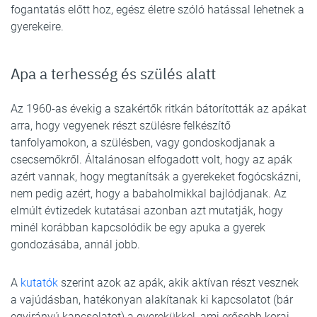
fogantatás előtt hoz, egész életre szóló hatással lehetnek a
gyerekeire.
Apa a terhesség és szülés alatt
Az 1960-as évekig a szakértők ritkán bátorították az apákat
arra, hogy vegyenek részt szülésre felkészítő
tanfolyamokon, a szülésben, vagy gondoskodjanak a
csecsemőkről. Általánosan elfogadott volt, hogy az apák
azért vannak, hogy megtanítsák a gyerekeket fogócskázni,
nem pedig azért, hogy a babaholmikkal bajlódjanak. Az
elmúlt évtizedek kutatásai azonban azt mutatják, hogy
minél korábban kapcsolódik be egy apuka a gyerek
gondozásába, annál jobb.
A
kutatók
szerint azok az apák, akik aktívan részt vesznek
a vajúdásban, hatékonyan alakítanak ki kapcsolatot (bár
egyirányú kapcsolatot) a gyerekükkel, ami erősebb korai