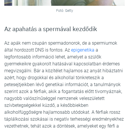
Fotó: Getty
Az apahatás a spermával kezdődik
Az apák nem csupán spermadonorok, de a spermiumok
által hordozott DNS is fontos. Az
epigenetika
a
legfontosabb információ lehet, amelyet a szülők
gyermekeikre gyakorolt hatásával kapcsolatban érdemes
megvizsgálni. Bár a közítélet hajlamos az anyát hibáztatni
azért, hogy drogokkal és alkohollal tönkreteszik a
petesejtjeikben lévő genetikai információt, a tanulmányok
szerint azok a férfiak, akik a fogantatás előtt tivornyáznak,
nagyobb valószínűséggel nemzenek veleszületett
szívbetegségekkel küzdő, a későbbiekben
alkoholfüggőségre hajlamosabb utódokat. A férfiak rossz
táplálkozási szokásai is negatív terhességi eredményekhez
vezethetnek, tehát azok a döntések, amelyeket egy férfi a