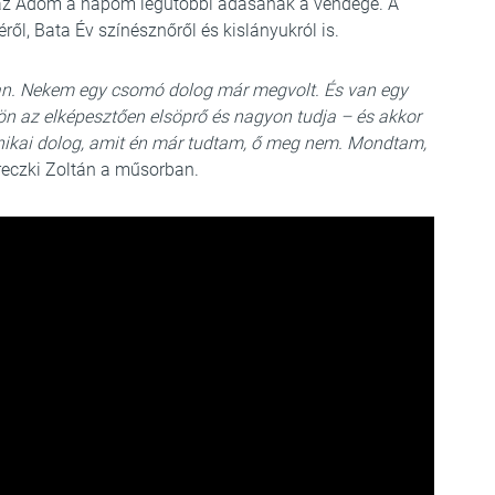
, az Adom a napom legutóbbi adásának a vendége. A
ől, Bata Év színésznőről és kislányukról is.
tan. Nekem egy csomó dolog már megvolt. És van egy
n az elképesztően elsöprő és nagyon tudja – és akkor
echnikai dolog, amit én már tudtam, ő meg nem. Mondtam,
reczki Zoltán a műsorban.