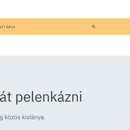
NZTÁRCA
ját pelenkázni
g közös kislánya.