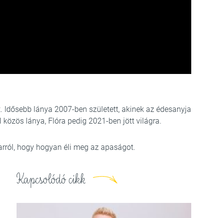
. Idősebb lánya 2007-ben született, akinek az édesanyja
 közös lánya, Flóra pedig 2021-ben jött világra.
arról, hogy hogyan éli meg az apaságot.
Kapcsolódó cikk