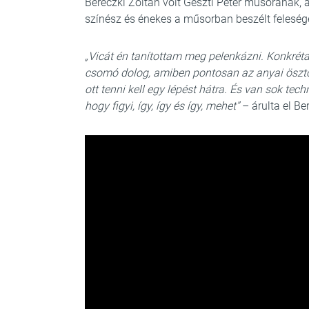
Bereczki Zoltán volt Geszti Péter műsorának
színész és énekes a műsorban beszélt feleségér
„Vicát én tanítottam meg pelenkázni. Konkré
csomó dolog, amiben pontosan az anyai ösztö
ott tenni kell egy lépést hátra. És van sok t
hogy figyi, így, így és így, mehet”
– árulta el Be