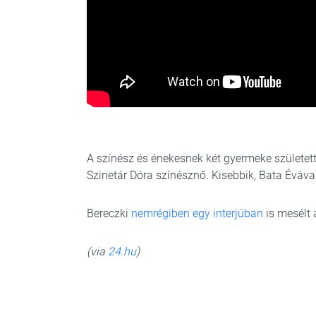
A színész és énekesnek két gyermeke született
Szinetár Dóra színésznő. Kisebbik, Bata Évával
Bereczki
nemrégiben egy interjúban
is mesélt 
(via
24.hu
)