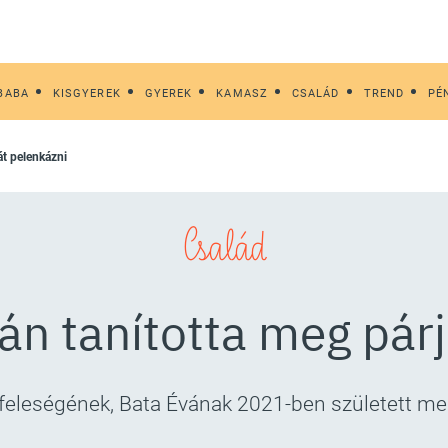
BABA
KISGYEREK
GYEREK
KAMASZ
CSALÁD
TREND
PÉ
ját pelenkázni
Család
án tanította meg pár
feleségének, Bata Évának 2021-ben született me