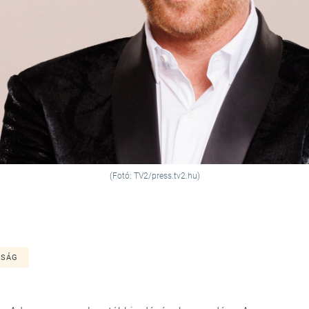
(Fotó: TV2/press.tv2.hu)
ASÁG