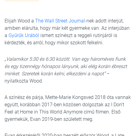
Elijah Wood a
The Wall Street Journal
-nek adott interjút,
amiben elárulta, hogy már két gyermeke van. Az interjúban
a
Gyűrűk Urából
ismert színészt a reggeli rutinjáról is
kérdezték, és arról, hogy mikor szokott felkelni.
„Valamikor 5:30 és 6:30 között. Van egy hároméves fiunk
és egy tizennégy hónapos lányunk, aki elég korán ébreszt
minket. Szeretek korán kelni, elkezdeni a napot”
–
nyilatkozta Wood.
A színész és párja, Mette-Marie Kongsved 2018 óta vannak
együtt, korábban 2017-ben közösen dolgoztak az I Don’t
Feel at Home in This World Anymore című filmen. Első
gyermekük, Evan 2019-ben született meg.
Evan érkezéséről 2020-ban beszélt először Wood, a Late