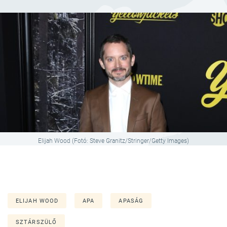
Elijah Wood (Fotó: Steve Granitz/Stringer/Getty Images)
ELIJAH WOOD
APA
APASÁG
SZTÁRSZÜLŐ