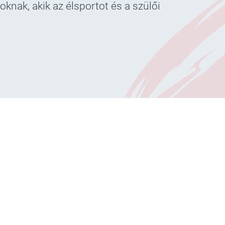
knak, akik az élsportot és a szülői