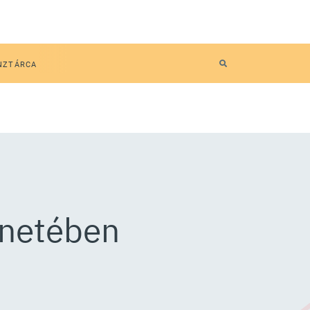
NZTÁRCA
énetében