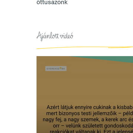
öttusázónk
Ajánlott videó