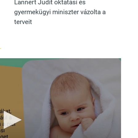
Lannert Judit oktatási és
gyermekügyi miniszter vázolta a
terveit