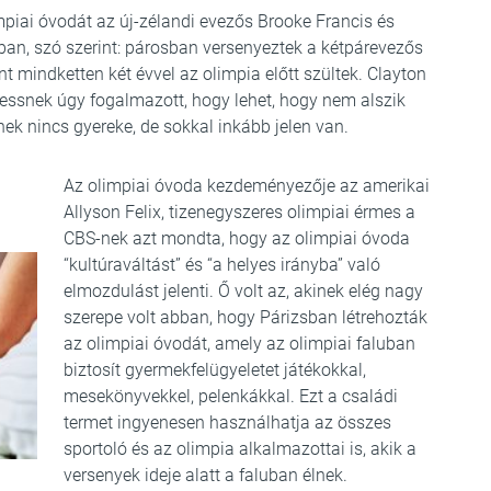
piai óvodát az új-zélandi evezős Brooke Francis és
ban, szó szerint: párosban versenyeztek a kétpárevezős
t mindketten két évvel az olimpia előtt szültek. Clayton
essnek úgy fogalmazott, hogy lehet, hogy nem alszik
nek nincs gyereke, de sokkal inkább jelen van.
Az olimpiai óvoda kezdeményezője az amerikai
Allyson Felix, tizenegyszeres olimpiai érmes a
CBS-nek azt mondta, hogy az olimpiai óvoda
“kultúraváltást” és “a helyes irányba” való
elmozdulást jelenti. Ő volt az, akinek elég nagy
szerepe volt abban, hogy Párizsban létrehozták
az olimpiai óvodát, amely az olimpiai faluban
biztosít gyermekfelügyeletet játékokkal,
mesekönyvekkel, pelenkákkal. Ezt a családi
termet ingyenesen használhatja az összes
sportoló és az olimpia alkalmazottai is, akik a
versenyek ideje alatt a faluban élnek.