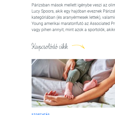
Párizsban mások mellett igénybe veszi az olim
Lucy Spoors, akik egy hajóban eveznek Párizs
kategóriában (és aranyérmesek lettek), valamin
Young amerikai maratonfutó az Associated Pr
vagy pihen annyit, mint azok a sportolók, akik
Kapcsolódó cikk
SZOPTATÁS