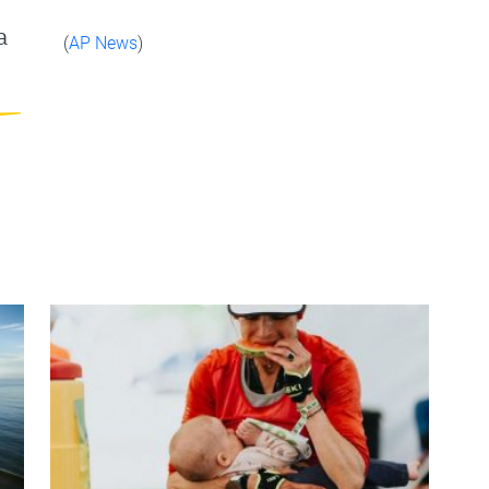
a
(
AP News
)