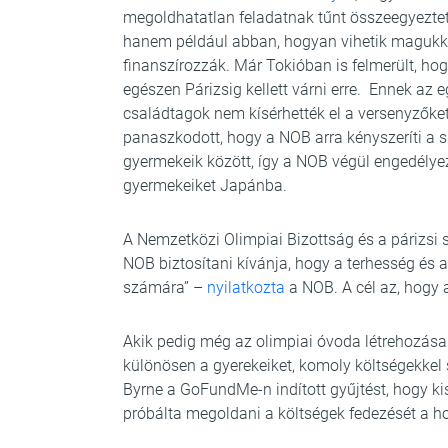
megoldhatatlan feladatnak tűnt összeegyeztet
hanem például abban, hogyan vihetik magukka
finanszírozzák. Már Tokióban is felmerült, ho
egészen Párizsig kellett várni erre. Ennek az e
családtagok nem kísérhették el a versenyzőke
panaszkodott, hogy a NOB arra kényszeríti a 
gyermekeik között, így a NOB végül engedély
gyermekeiket Japánba.
A Nemzetközi Olimpiai Bizottság és a párizsi s
NOB biztosítani kívánja, hogy a terhesség és a
számára” –
nyilatkozta
a NOB. A cél az, hogy 
Akik pedig még az olimpiai óvoda létrehozása 
különösen a gyerekeiket, komoly költségekkel
Byrne a GoFundMe-n indított gyűjtést, hogy kis
próbálta megoldani a költségek fedezését a hol