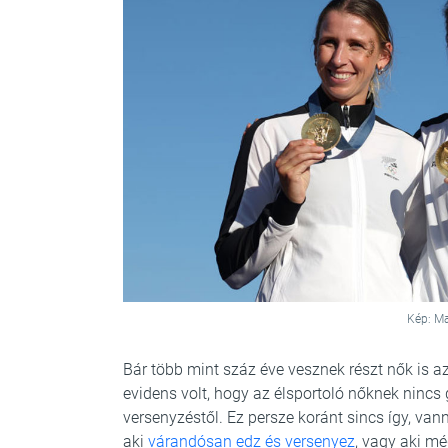
Kép: Ma
Bár több mint száz éve vesznek részt nők is 
evidens volt, hogy az élsportoló nőknek ninc
versenyzéstől. Ez persze koránt sincs így, vann
aki
várandósan edz és versenyez
, vagy aki m