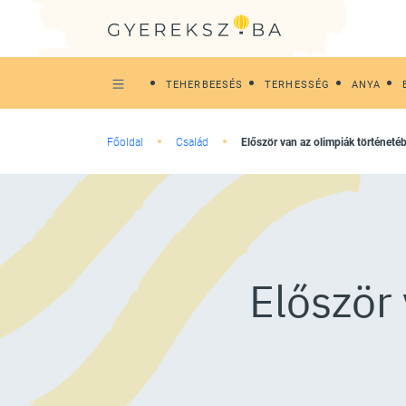
TEHERBEESÉS
TERHESSÉG
ANYA
Főoldal
Család
Először van az olimpiák történet
Először