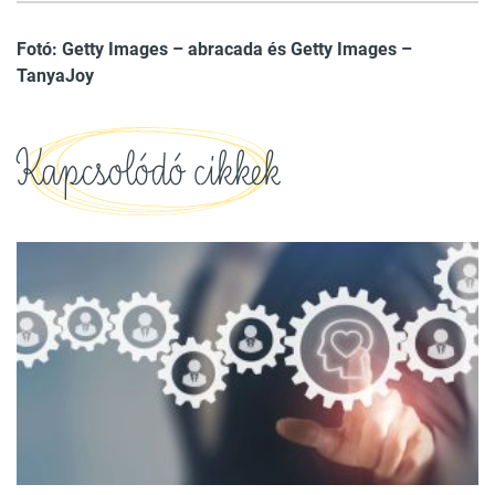
7
FOTÓ
Fotó: Getty Images – abracada és Getty Images –
TanyaJoy
Kapcsolódó cikkek