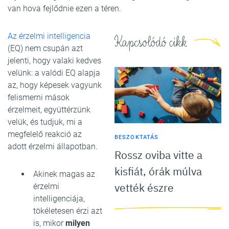
van hova fejlődnie ezen a téren.
Az érzelmi intelligencia
Kapcsolódó cikk
(EQ) nem csupán azt
jelenti, hogy valaki kedves
velünk: a valódi EQ alapja
az, hogy képesek vagyunk
felismerni mások
érzelmeit, együttérzünk
velük, és tudjuk, mi a
megfelelő reakció az
BESZOKTATÁS
adott érzelmi állapotban.
Rossz oviba vitte a
kisfiát, órák múlva
Akinek magas az
vették észre
érzelmi
intelligenciája,
tökéletesen érzi azt
is, mikor
milyen