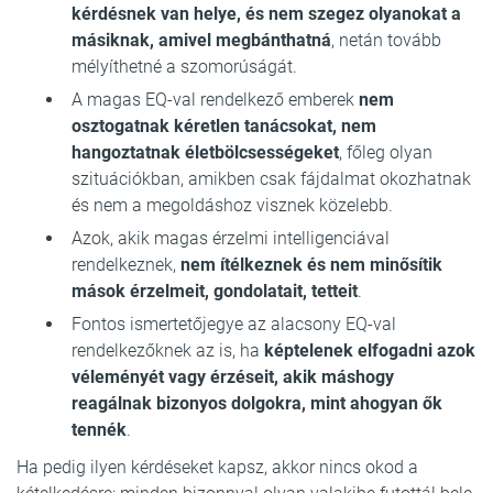
kérdésnek van helye, és nem szegez olyanokat a
másiknak, amivel megbánthatná
, netán tovább
mélyíthetné a szomorúságát.
A magas EQ-val rendelkező emberek
nem
osztogatnak kéretlen tanácsokat, nem
hangoztatnak életbölcsességeket
, főleg olyan
szituációkban, amikben csak fájdalmat okozhatnak
és nem a megoldáshoz visznek közelebb.
Azok, akik magas érzelmi intelligenciával
rendelkeznek,
nem ítélkeznek és nem minősítik
mások érzelmeit, gondolatait, tetteit
.
Fontos ismertetőjegye az alacsony EQ-val
rendelkezőknek az is, ha
képtelenek elfogadni azok
véleményét vagy érzéseit, akik máshogy
reagálnak bizonyos dolgokra, mint ahogyan ők
tennék
.
Ha pedig ilyen kérdéseket kapsz, akkor nincs okod a