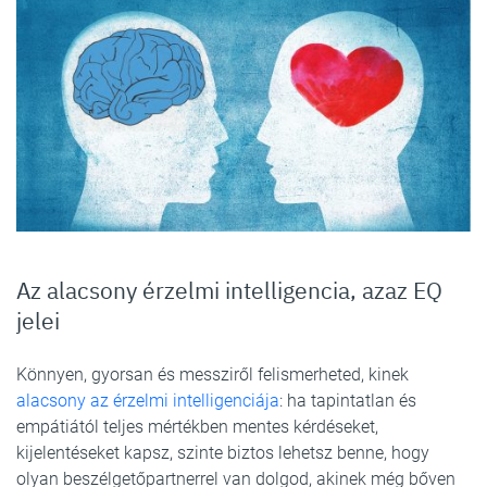
Az alacsony érzelmi intelligencia, azaz EQ
jelei
Könnyen, gyorsan és messziről felismerheted, kinek
alacsony az érzelmi intelligenciája
: ha tapintatlan és
empátiától teljes mértékben mentes kérdéseket,
kijelentéseket kapsz, szinte biztos lehetsz benne, hogy
olyan beszélgetőpartnerrel van dolgod, akinek még bőven