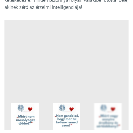
kételkedésre: minden bizonnyal olyan valakibe futottál bele,
akinek zéró az érzelmi intelligenciája!