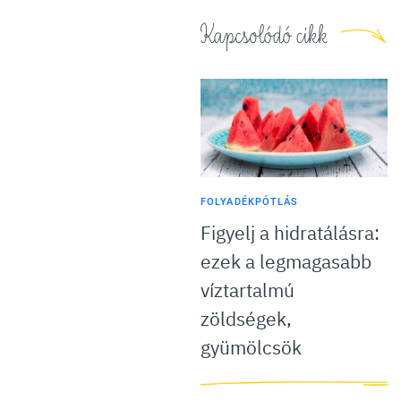
Kapcsolódó cikk
FOLYADÉKPÓTLÁS
Figyelj a hidratálásra:
ezek a legmagasabb
víztartalmú
zöldségek,
gyümölcsök