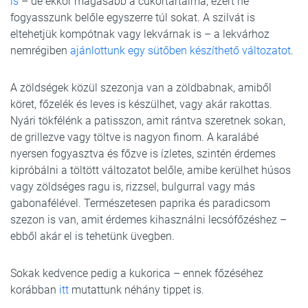
is
– de ekkor magasabb a cukortartalma, ezért ne
fogyasszunk belőle egyszerre túl sokat. A szilvát is
eltehetjük kompótnak vagy lekvárnak is – a lekvárhoz
nemrégiben
ajánlottunk egy sütőben készíthető változatot
.
A zöldségek közül szezonja van a zöldbabnak, amiből
köret, főzelék és leves is készülhet, vagy akár rakottas.
Nyári tökfélénk a patisszon, amit rántva szeretnek sokan,
de grillezve vagy töltve is nagyon finom. A karalábé
nyersen fogyasztva és főzve is ízletes, szintén érdemes
kipróbálni a töltött változatot belőle, amibe kerülhet húsos
vagy zöldséges ragu is, rizzsel, bulgurral vagy más
gabonafélével. Természetesen paprika és paradicsom
szezon is van, amit érdemes kihasználni lecsófőzéshez –
ebből akár el is tehetünk üvegben.
Sokak kedvence pedig a kukorica – ennek főzéséhez
korábban
itt
mutattunk néhány tippet is.