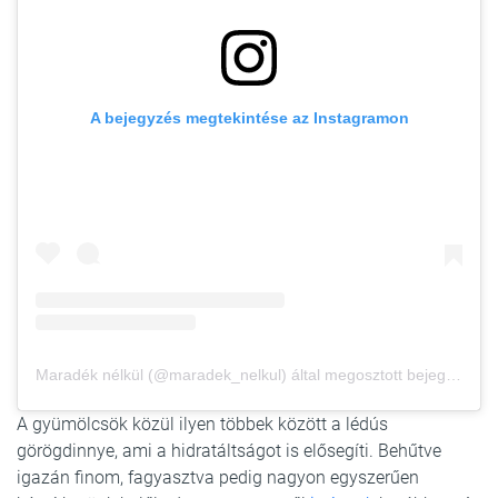
A bejegyzés megtekintése az Instagramon
Maradék nélkül (@maradek_nelkul) által megosztott bejegyzés
A gyümölcsök közül ilyen többek között a lédús
görögdinnye, ami a hidratáltságot is elősegíti. Behűtve
igazán finom, fagyasztva pedig nagyon egyszerűen