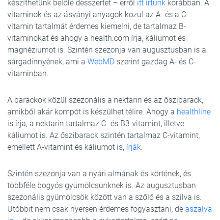
készíthetünk belőle desszertet – erről
itt írtunk
korábban. A
vitaminok és az ásványi anyagok közül az A- és a C-
vitamin tartalmát érdemes kiemelni, de tartalmaz B-
vitaminokat és ahogy a health.com írja, káliumot és
magnéziumot is. Szintén szezonja van augusztusban is a
sárgadinnyének, ami a
WebMD
szerint gazdag A- és C-
vitaminban.
A barackok közül szezonális a nektarin és az őszibarack,
amikből akár kompót is készülhet télire. Ahogy a
healthline
is írja, a nektarin tartalmaz C- és B3-vitamint, illetve
káliumot is. Az őszibarack szintén tartalmaz C-vitamint,
emellett A-vitamint és káliumot is,
írják
.
Szintén szezonja van a nyári almának és körtének, és
többféle bogyós gyümölcsünknek is. Az augusztusban
szezonális gyümölcsök között van a szőlő és a szilva is.
Utóbbit nem csak nyersen érdemes fogyasztani, de
aszalva