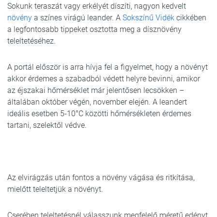
Sokunk teraszát vagy erkélyét díszíti, nagyon kedvelt
növény
a színes virágú leander. A
Sokszínű Vidék
cikkében
a legfontosabb tippeket osztotta meg a dísznövény
teleltetéséhez.
A portál először is arra hívja fel a figyelmet, hogy a növényt
akkor érdemes a szabadból védett helyre bevinni, amikor
az éjszakai hőmérséklet már jelentősen lecsökken –
általában október végén, november elején. A leandert
ideális esetben 5-10°C közötti hőmérsékleten érdemes
tartani, szelektől védve.
Az elvirágzás után fontos a növény vágása és ritkítása,
mielőtt teleltetjük a növényt.
Cserében teleltetésnél válasszunk megfelelő méretű edényt,