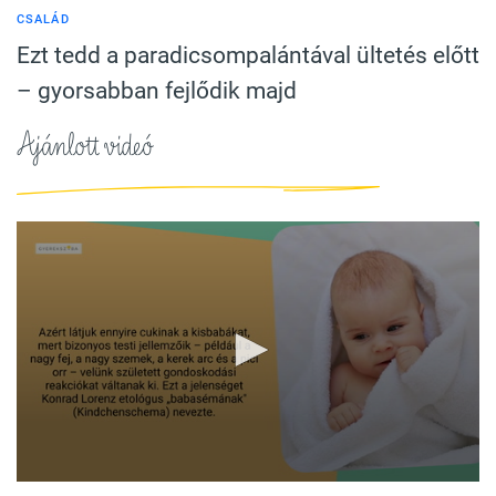
CSALÁD
Ezt tedd a paradicsompalántával ültetés előtt
– gyorsabban fejlődik majd
Ajánlott videó
0