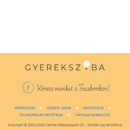
seconds
of
1
minute,
38
seconds
Kövess minket a Facebookon!
IMPRESSZUM
SZERZŐI JOGOK
ADATKEZELÉS
FELHASZNÁLÁSI FELTÉTELEK
TARTALMI SZABÁLYZAT
Copyright © 2002-2026 Central Médiacsoport Zrt. - Minden jog fenntartva.