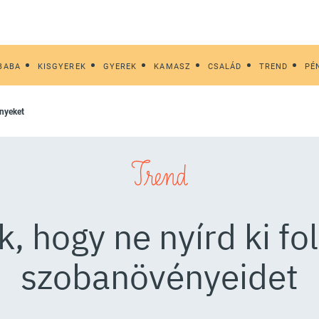
BABA
KISGYEREK
GYEREK
KAMASZ
CSALÁD
TREND
PÉ
ényeket
Trend
k, hogy ne nyírd ki fo
szobanövényeidet