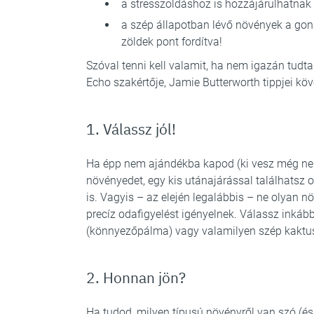
a stresszoldáshoz is hozzájárulhatnak
a szép állapotban lévő növények a gon
zöldek pont fordítva!
Szóval tenni kell valamit, ha nem igazán tudt
Echo szakértője, Jamie Butterworth tippjei kö
1. Válassz jól!
Ha épp nem ajándékba kapod (ki vesz még ne
növényedet, egy kis utánajárással találhatsz 
is. Vagyis – az elején legalábbis – ne olyan 
precíz odafigyelést igényelnek. Válassz inkább
(könnyezőpálma) vagy valamilyen szép kaktu
2. Honnan jön?
Ha tudod, milyen típusú növényről van szó (és 