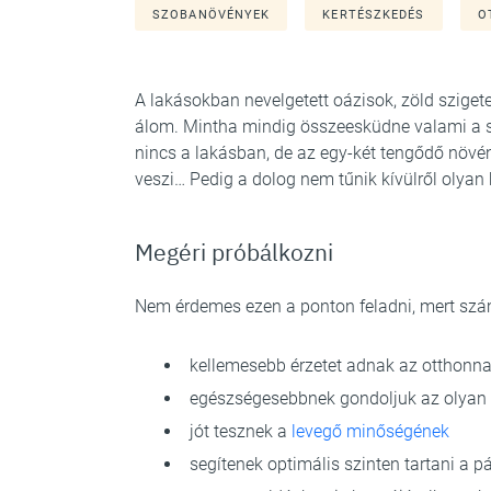
SZOBANÖVÉNYEK
KERTÉSZKEDÉS
O
A lakásokban nevelgetett oázisok, zöld szige
álom. Mintha mindig összeesküdne valami a 
nincs a lakásban, de az egy-két tengődő növé
veszi… Pedig a dolog nem tűnik kívülről olyan
Megéri próbálkozni
Nem érdemes ezen a ponton feladni, mert szá
kellemesebb érzetet adnak az otthonn
egészségesebbnek gondoljuk az olyan 
jót tesznek a
levegő minőségének
segítenek optimális szinten tartani a p