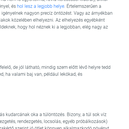
nyel, és
hol lesz a legjobb helye
. Értelemszerűen a
em igényelnek nagyon precíz öntözést. Vagy az árnyékban
akok közelében elhelyezni. Az elhelyezés egyébként
öldeknek, hogy hol néznek ki a legjobban, elég nagy az
lelő, de jól látható, mindig szem előtt lévő helyre tedd
d, ha valami baj van, például lekókad, és
ás kudarcának oka a túlöntözés. Bizony, a túl sok víz
ezgetés, rendezgetés, locsolás, egyéb próbálkozások)
szakértő szerint jó ötlet könnyen alkalmazkodó növényt