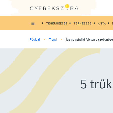
TEHERBEESÉS
TERHESSÉG
ANYA
Főoldal
Trend
Így ne nyírd ki folyton a szobanöv
5 trük