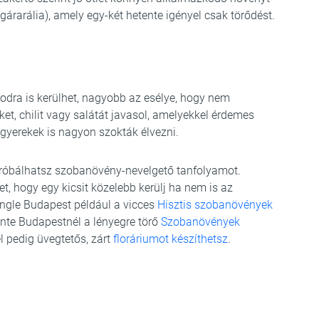
ugárarália), amely egy-két hetente igényel csak törődést.
odra is kerülhet, nagyobb az esélye, hogy nem
et, chilit vagy salátát javasol, amelyekkel érdemes
gyerekek is nagyon szokták élvezni.
próbálhatsz szobanövény-nevelgető tanfolyamot.
et, hogy egy kicsit közelebb kerülj ha nem is az
ngle Budapest például a vicces
Hisztis szobanövények
nte Budapestnél a lényegre törő
Szobanövények
l pedig üvegtetős, zárt
floráriumot készíthetsz
.