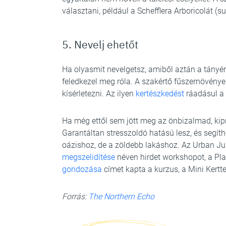
választani, például a Schefflera Arboricolát (s
5. Nevelj ehetőt
Ha olyasmit nevelgetsz, amiből aztán a tányér
feledkezel meg róla. A szakértő fűszernövények
kísérletezni. Az ilyen
kertészkedést
ráadásul a 
Ha még ettől sem jött meg az önbizalmad, ki
Garantáltan stresszoldó hatású lesz, és segíth
oázishoz, de a zöldebb lakáshoz. Az Urban Ju
megszelidítése
néven hirdet workshopot, a Pla
gondozása
címet kapta a kurzus, a Mini Kertte
Forrás:
The Northern Echo