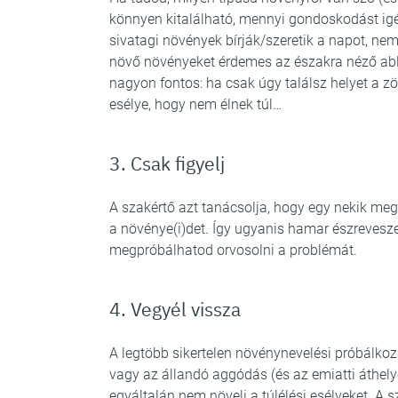
könnyen kitalálható, mennyi gondoskodást igé
sivatagi növények bírják/szeretik a napot, n
növő növényeket érdemes az északra néző abl
nagyon fontos: ha csak úgy találsz helyet a z
esélye, hogy nem élnek túl…
3. Csak figyelj
A szakértő azt tanácsolja, hogy egy nekik megfe
a növénye(i)det. Így ugyanis hamar észrevesze
megpróbálhatod orvosolni a problémát.
4. Vegyél vissza
A legtöbb sikertelen növénynevelési próbálkoz
vagy az állandó aggódás (és az emiatti áthely
egyáltalán nem növeli a túlélési esélyeket. A 