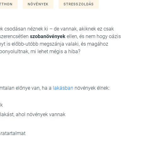
TTHON
NÖVÉNYEK
STRESSZOLDÁS
tek csodásan néznek ki – de vannak, akiknek ez csak
szerencsétlen
szobanövények
ellen, és nem hogy oázis
nyt is előbb-utóbb megszánja valaki, és magához
 bonyolultnak, mi lehet mégis a hiba?
mtalan előnye van, ha a
lakásban
növények élnek:
ak
lakást, ahol növények vannak
áratartalmat