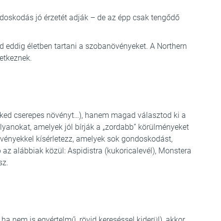
doskodás jó érzetét adják – de az épp csak tengődő
ad eddig életben tartani a szobanövényeket. A Northern
vetkeznek.
ked cserepes növényt…), hanem magad választod ki a
olyanokat, amelyek jól bírják a „zordabb” körülményeket
növényekkel kísérletezz, amelyek sok gondoskodást,
 az alábbiak közül: Aspidistra (kukoricalevél), Monstera
sz.
ha nem is egyértelmű, rövid kereséssel kiderül), akkor