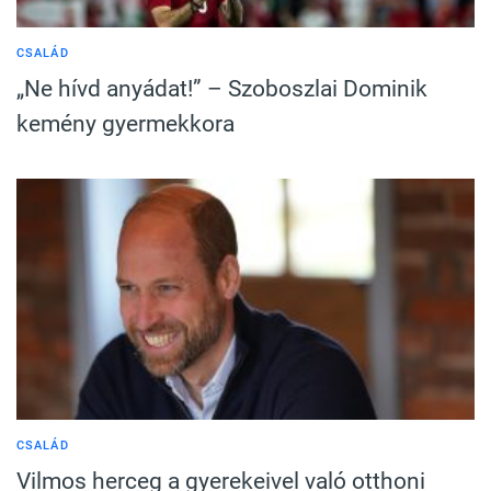
CSALÁD
„Ne hívd anyádat!” – Szoboszlai Dominik
kemény gyermekkora
CSALÁD
Vilmos herceg a gyerekeivel való otthoni